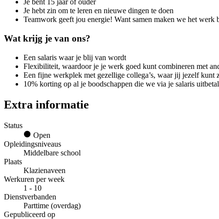
Je bent 15 jaar of ouder
Je hebt zin om te leren en nieuwe dingen te doen
Teamwork geeft jou energie! Want samen maken we het werk be
Wat krijg je van ons?
Een salaris waar je blij van wordt
Flexibiliteit, waardoor je je werk goed kunt combineren met ande
Een fijne werkplek met gezellige collega’s, waar jij jezelf kunt 
10% korting op al je boodschappen die we via je salaris uitbetal
Extra informatie
Status
Open
Opleidingsniveaus
Middelbare school
Plaats
Klazienaveen
Werkuren per week
1 - 10
Dienstverbanden
Parttime (overdag)
Gepubliceerd op