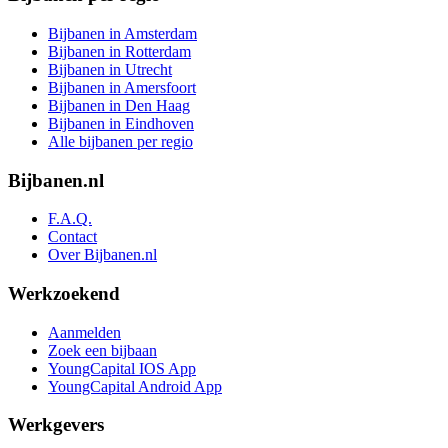
Bijbanen in Amsterdam
Bijbanen in Rotterdam
Bijbanen in Utrecht
Bijbanen in Amersfoort
Bijbanen in Den Haag
Bijbanen in Eindhoven
Alle bijbanen per regio
Bijbanen.nl
F.A.Q.
Contact
Over Bijbanen.nl
Werkzoekend
Aanmelden
Zoek een bijbaan
YoungCapital IOS App
YoungCapital Android App
Werkgevers