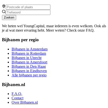
Zoeken
We heten wel YoungCapital, maar iedereen is even welkom. Ook als
je al wat meer ervaring hebt. Meer weten? Check onze FAQ.
Bijbanen per regio
Bijbanen in Amsterdam
Bijbanen in Rotterdam
Bijbanen in Utrecht
Bijbanen in Amersfoort
Bijbanen in Den Haag
Bijbanen in Eindhoven
Alle bijbanen per regio
Bijbanen.nl
F.A.Q.
Contact
Over Bijbanen.nl