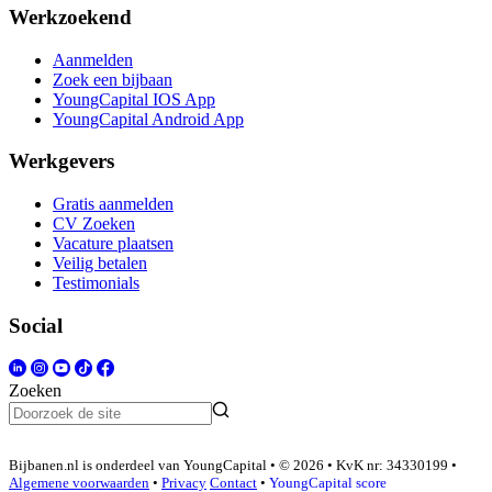
Werkzoekend
Aanmelden
Zoek een bijbaan
YoungCapital IOS App
YoungCapital Android App
Werkgevers
Gratis aanmelden
CV Zoeken
Vacature plaatsen
Veilig betalen
Testimonials
Social
Zoeken
Bijbanen.nl is onderdeel van YoungCapital • © 2026 • KvK nr: 34330199 •
Algemene voorwaarden
•
Privacy
Contact
•
YoungCapital score