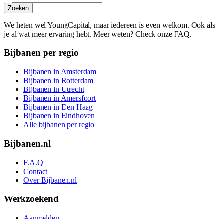
Zoeken
We heten wel YoungCapital, maar iedereen is even welkom. Ook als
je al wat meer ervaring hebt. Meer weten? Check onze FAQ.
Bijbanen per regio
Bijbanen in Amsterdam
Bijbanen in Rotterdam
Bijbanen in Utrecht
Bijbanen in Amersfoort
Bijbanen in Den Haag
Bijbanen in Eindhoven
Alle bijbanen per regio
Bijbanen.nl
F.A.Q.
Contact
Over Bijbanen.nl
Werkzoekend
Aanmelden