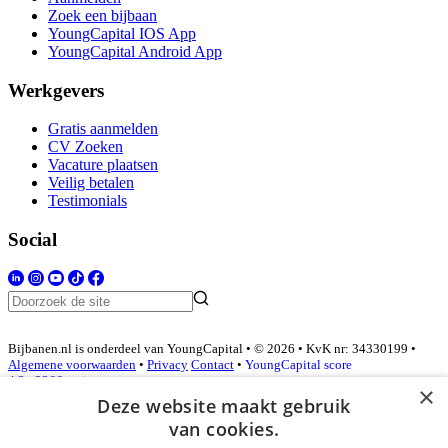
Zoek een bijbaan
YoungCapital IOS App
YoungCapital Android App
Werkgevers
Gratis aanmelden
CV Zoeken
Vacature plaatsen
Veilig betalen
Testimonials
Social
Bijbanen.nl is onderdeel van YoungCapital • © 2026 • KvK nr: 34330199 •
Algemene voorwaarden
•
Privacy
Contact
•
YoungCapital score
4.3 - 3366 reviews
×
Deze website maakt gebruik
van cookies.