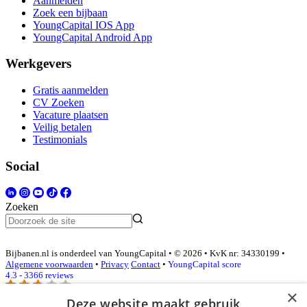
Aanmelden
Zoek een bijbaan
YoungCapital IOS App
YoungCapital Android App
Werkgevers
Gratis aanmelden
CV Zoeken
Vacature plaatsen
Veilig betalen
Testimonials
Social
Zoeken
Bijbanen.nl is onderdeel van YoungCapital • © 2026 • KvK nr: 34330199 •
Algemene voorwaarden
•
Privacy
Contact
•
YoungCapital score
4.3 - 3366 reviews
×
Deze website maakt gebruik