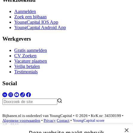
Aanmelden
Zoek een bijbaan
YoungCapital IOS App
YoungCapital Android App
Werkgevers
Gratis aanmelden
CV Zoeken
Vacature plaatsen
Veilig betalen
Testimonials
Social
Bijbanen.nl is onderdeel van YoungCapital • © 2026 • KvK nr: 34330199 •
Algemene voorwaarden
•
Privacy
Contact
•
YoungCapital score
4.3 - 3366 reviews
×
Deze website maakt gebruik