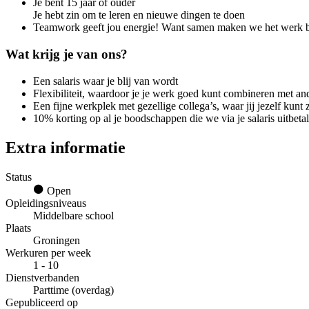
Je bent 15 jaar of ouder
Je hebt zin om te leren en nieuwe dingen te doen
Teamwork geeft jou energie! Want samen maken we het werk be
Wat krijg je van ons?
Een salaris waar je blij van wordt
Flexibiliteit, waardoor je je werk goed kunt combineren met ande
Een fijne werkplek met gezellige collega’s, waar jij jezelf kunt 
10% korting op al je boodschappen die we via je salaris uitbetal
Extra informatie
Status
Open
Opleidingsniveaus
Middelbare school
Plaats
Groningen
Werkuren per week
1 - 10
Dienstverbanden
Parttime (overdag)
Gepubliceerd op