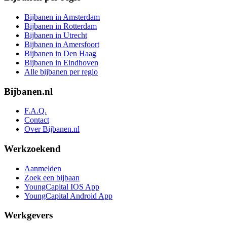
Bijbanen in Amsterdam
Bijbanen in Rotterdam
Bijbanen in Utrecht
Bijbanen in Amersfoort
Bijbanen in Den Haag
Bijbanen in Eindhoven
Alle bijbanen per regio
Bijbanen.nl
F.A.Q.
Contact
Over Bijbanen.nl
Werkzoekend
Aanmelden
Zoek een bijbaan
YoungCapital IOS App
YoungCapital Android App
Werkgevers