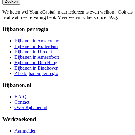
Zoeken
We heten wel YoungCapital, maar iedereen is even welkom. Ook als
je al wat meer ervaring hebt. Meer weten? Check onze FAQ.
Bijbanen per regio
Bijbanen in Amsterdam
Bijbanen in Rotterdam
Bijbanen in Utrecht
Bijbanen in Amersfoort
Bijbanen in Den Haag
Bijbanen in Eindhoven
Alle bijbanen per regio
Bijbanen.nl
F.A.Q.
Contact
Over Bijbanen.nl
Werkzoekend
Aanmelden