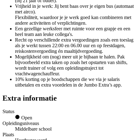
(bij 21 jaar of ouder).
Vrijheid in je werk: Jij bent baas over je eigen bus (automaat
met airco).
Flexibiliteit, waardoor je je werk goed kan combineren met
andere activiteiten of verplichtingen.
Een gezellige werksfeer met ruimte voor een grapje en een
heel team aan leuke collega's.
Recht op verschillende extra vergoedingen zoals een toeslag
als je werkt tussen 22:00 en 06.00 uur en op feestdagen,
reiskostenvergoeding én maaltijdvergoeding.
Mogelijkheid om (nog) meer uit je bijbaan te halen. Pak
bijvoorbeeld extra taken op zoals het opstarten van shifts,
wordt trainer of volg een opleidingstraject tot
vrachtwagenchauffeur.
10% korting op je boodschappen die we via je salaris
uitbetalen en extra voordelen in de Jumbo Extra’s app.
Extra informatie
Status
Open
Opleidingsniveaus
Middelbare school
Plaats