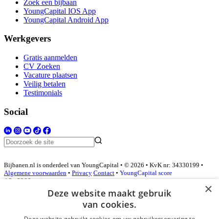
Zoek een bijbaan
YoungCapital IOS App
YoungCapital Android App
Werkgevers
Gratis aanmelden
CV Zoeken
Vacature plaatsen
Veilig betalen
Testimonials
Social
Bijbanen.nl is onderdeel van YoungCapital • © 2026 • KvK nr: 34330199 •
Algemene voorwaarden
•
Privacy
Contact
•
YoungCapital score
4.3 - 3366 reviews
×
Deze website maakt gebruik
van cookies.
Inloggen als bedrijf
Deze website gebruikt cookies om uw gebruikerservaring te