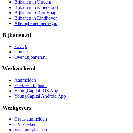
Bijbanen in Utrecht
Bijbanen in Amersfoort
Bijbanen in Den Haag
Bijbanen in Eindhoven
Alle bijbanen per regio
Bijbanen.nl
F.A.Q.
Contact
Over Bijbanen.nl
Werkzoekend
Aanmelden
Zoek een bijbaan
YoungCapital IOS App
YoungCapital Android App
Werkgevers
Gratis aanmelden
CV Zoeken
Vacature plaatsen