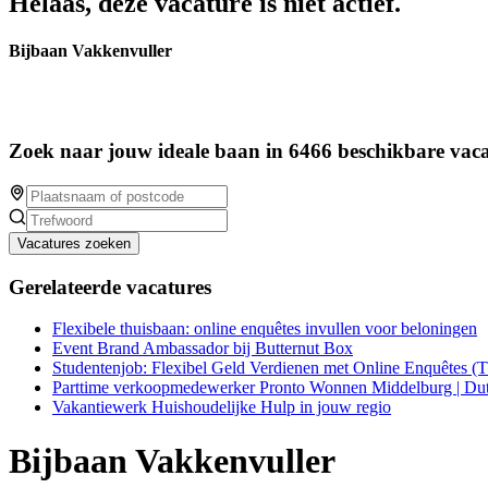
Helaas, deze vacature is niet actief.
Bijbaan Vakkenvuller
Zoek naar jouw ideale baan in 6466 beschikbare vaca
Vacatures zoeken
Gerelateerde vacatures
Flexibele thuisbaan: online enquêtes invullen voor beloningen
Event Brand Ambassador bij Butternut Box
Studentenjob: Flexibel Geld Verdienen met Online Enquêtes (
Parttime verkoopmedewerker Pronto Wonnen Middelburg | Dut
Vakantiewerk Huishoudelijke Hulp in jouw regio
Bijbaan Vakkenvuller