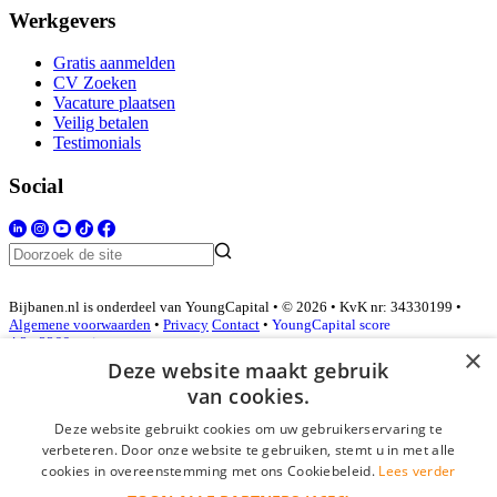
Werkgevers
Gratis aanmelden
CV Zoeken
Vacature plaatsen
Veilig betalen
Testimonials
Social
Bijbanen.nl is onderdeel van YoungCapital • © 2026 • KvK nr: 34330199 •
Algemene voorwaarden
•
Privacy
Contact
•
YoungCapital score
4.3 - 3366 reviews
×
Deze website maakt gebruik
van cookies.
Inloggen als bedrijf
Deze website gebruikt cookies om uw gebruikerservaring te
verbeteren. Door onze website te gebruiken, stemt u in met alle
E-mail
*
cookies in overeenstemming met ons Cookiebeleid.
Lees verder