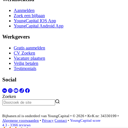
Aanmelden
Zoek een bijbaan
YoungCapital IOS App
YoungCapital Android App
Werkgevers
Gratis aanmelden
CV Zoeken
Vacature plaatsen
Veilig betalen
Testimonials
Social
Zoeken
Bijbanen.nl is onderdeel van YoungCapital • © 2026 • KvK nr: 34330199 •
Algemene voorwaarden
•
Privacy
Contact
•
YoungCapital score
4.3 - 3366 reviews