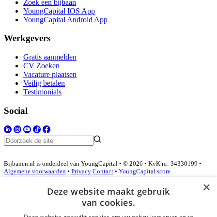
Zoek een bijbaan
YoungCapital IOS App
YoungCapital Android App
Werkgevers
Gratis aanmelden
CV Zoeken
Vacature plaatsen
Veilig betalen
Testimonials
Social
Bijbanen.nl is onderdeel van YoungCapital • © 2026 • KvK nr: 34330199 •
Algemene voorwaarden
•
Privacy
Contact
•
YoungCapital score
4.3 - 3366 reviews
×
Deze website maakt gebruik
van cookies.
Inloggen als bedrijf
Deze website gebruikt cookies om uw gebruikerservaring te