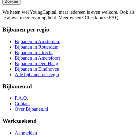
Zoeken
We heten wel YoungCapital, maar iedereen is even welkom. Ook als
je al wat meer ervaring hebt. Meer weten? Check onze FAQ.
Bijbanen per regio
Bijbanen in Amsterdam
Bijbanen in Rotterdam
Bijbanen in Utrecht
Bijbanen in Amersfoort
Bijbanen in Den Haag
Bijbanen in Eindhoven
Alle bijbanen per regio
Bijbanen.nl
F.A.Q.
Contact
Over Bijbanen.nl
Werkzoekend
Aanmelden