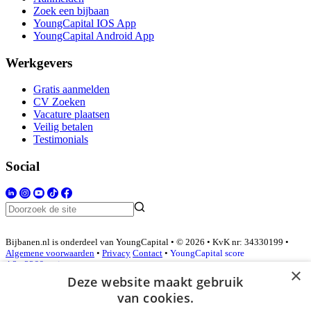
Zoek een bijbaan
YoungCapital IOS App
YoungCapital Android App
Werkgevers
Gratis aanmelden
CV Zoeken
Vacature plaatsen
Veilig betalen
Testimonials
Social
Bijbanen.nl is onderdeel van YoungCapital • © 2026 • KvK nr: 34330199 •
Algemene voorwaarden
•
Privacy
Contact
•
YoungCapital score
4.3 - 3366 reviews
×
Deze website maakt gebruik
van cookies.