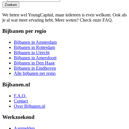
Zoeken
We heten wel YoungCapital, maar iedereen is even welkom. Ook als
je al wat meer ervaring hebt. Meer weten? Check onze FAQ.
Bijbanen per regio
Bijbanen in Amsterdam
Bijbanen in Rotterdam
Bijbanen in Utrecht
Bijbanen in Amersfoort
Bijbanen in Den Haag
Bijbanen in Eindhoven
Alle bijbanen per regio
Bijbanen.nl
F.A.Q.
Contact
Over Bijbanen.nl
Werkzoekend
Aanmelden