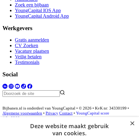
Zoek een bijbaan
YoungCapital IOS App
YoungCapital Android App
Werkgevers
Gratis aanmelden
CV Zoeken
Vacature plaatsen
Veilig betalen
Testimonials
Social
Bijbanen.nl is onderdeel van YoungCapital • © 2026 • KvK nr: 34330199 •
Algemene voorwaarden
•
Privacy
Contact
•
YoungCapital score
4.3 - 3366 reviews
×
Deze website maakt gebruik
van cookies.