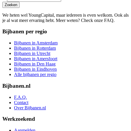
Zoeken
We heten wel YoungCapital, maar iedereen is even welkom. Ook als
je al wat meer ervaring hebt. Meer weten? Check onze FAQ.
Bijbanen per regio
Bijbanen in Amsterdam
Bijbanen in Rotterdam
Bijbanen in Utrecht
Bijbanen in Amersfoort
Bijbanen in Den Haag
Bijbanen in Eindhoven
Alle bijbanen per regio
Bijbanen.nl
F.A.Q.
Contact
Over Bijbanen.nl
Werkzoekend
Aanmelden