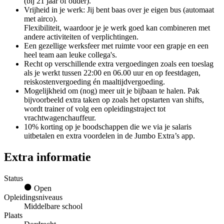
(bij 21 jaar of ouder).
Vrijheid in je werk: Jij bent baas over je eigen bus (automaat
met airco).
Flexibiliteit, waardoor je je werk goed kan combineren met
andere activiteiten of verplichtingen.
Een gezellige werksfeer met ruimte voor een grapje en een
heel team aan leuke collega's.
Recht op verschillende extra vergoedingen zoals een toeslag
als je werkt tussen 22:00 en 06.00 uur en op feestdagen,
reiskostenvergoeding én maaltijdvergoeding.
Mogelijkheid om (nog) meer uit je bijbaan te halen. Pak
bijvoorbeeld extra taken op zoals het opstarten van shifts,
wordt trainer of volg een opleidingstraject tot
vrachtwagenchauffeur.
10% korting op je boodschappen die we via je salaris
uitbetalen en extra voordelen in de Jumbo Extra’s app.
Extra informatie
Status
Open
Opleidingsniveaus
Middelbare school
Plaats