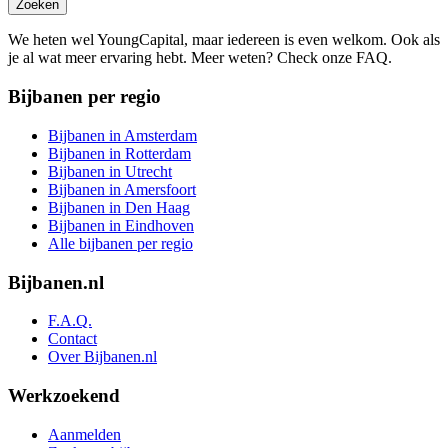
Zoeken
We heten wel YoungCapital, maar iedereen is even welkom. Ook als
je al wat meer ervaring hebt. Meer weten? Check onze FAQ.
Bijbanen per regio
Bijbanen in Amsterdam
Bijbanen in Rotterdam
Bijbanen in Utrecht
Bijbanen in Amersfoort
Bijbanen in Den Haag
Bijbanen in Eindhoven
Alle bijbanen per regio
Bijbanen.nl
F.A.Q.
Contact
Over Bijbanen.nl
Werkzoekend
Aanmelden