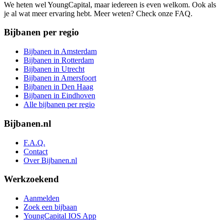
We heten wel YoungCapital, maar iedereen is even welkom. Ook als
je al wat meer ervaring hebt. Meer weten? Check onze FAQ.
Bijbanen per regio
Bijbanen in Amsterdam
Bijbanen in Rotterdam
Bijbanen in Utrecht
Bijbanen in Amersfoort
Bijbanen in Den Haag
Bijbanen in Eindhoven
Alle bijbanen per regio
Bijbanen.nl
F.A.Q.
Contact
Over Bijbanen.nl
Werkzoekend
Aanmelden
Zoek een bijbaan
YoungCapital IOS App