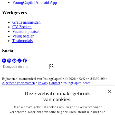
YoungCapital Android App
Werkgevers
Gratis aanmelden
CV Zoeken
Vacature plaatsen
Veilig betalen
Testimonials
Social
Bijbanen.nl is onderdeel van YoungCapital • © 2026 • KvK nr: 34330199 •
Algemene voorwaarden
•
Privacy
Contact
•
YoungCapital score
4.3 - 3366 reviews
×
Deze website maakt gebruik
van cookies.
Inloggen als bedrijf
Deze website gebruikt cookies om uw gebruikerservaring te
verbeteren. Door onze website te gebruiken, stemt u in met alle