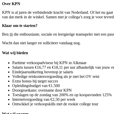
Over KPN
KPN is al jaren de verbindende kracht van Nederland. Of het nu gaat o
van dat merk in de winkel. Samen met je collega’s zorg je voor tevred
Klaar om te starten?
Ben jij die enthousiaste, sociale en leergierige teamspeler met een p
Wacht dan niet langer en solliciteer vandaag nog.
Wat wij bieden
Parttime verkoopadviseur bij KPN in Alkmaar
Salaris tussen €16,77 en €18,11 per uur afhankelijk van jouw e
Eindejaarsuitkering bovenop je salaris
Volledige reiskostenvergoeding als je met het OV reist
Extra bonus bij target succes
Opleidingsbudget van €1.500
Doorgroeikans: overname door KPN
Toeslagen op de zondag van 200% en op koopavonden 125%
Internetvergoeding van €2,50 per week
Ontwikkel je verkoopskills met de rookie college tour
Wat wij vragen