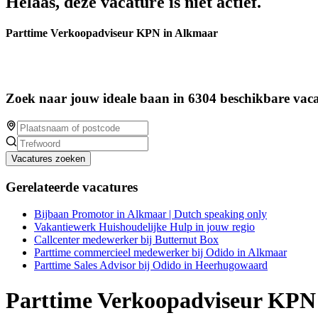
Helaas, deze vacature is niet actief.
Parttime Verkoopadviseur KPN in Alkmaar
Zoek naar jouw ideale baan in 6304 beschikbare vaca
Vacatures zoeken
Gerelateerde vacatures
Bijbaan Promotor in Alkmaar | Dutch speaking only
Vakantiewerk Huishoudelijke Hulp in jouw regio
Callcenter medewerker bij Butternut Box
Parttime commercieel medewerker bij Odido in Alkmaar
Parttime Sales Advisor bij Odido in Heerhugowaard
Parttime Verkoopadviseur KPN