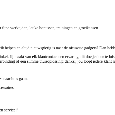
ijne werktijden, leuke bonussen, trainingen en groeikansen.
wilt helpen en altijd nieuwsgierig is naar de nieuwste gadgets? Dan heb
kel. Jij maakt van elk klantcontact een ervaring, dit doe je door te lui
binding of een slimme thuisoplossing: dankzij jou loopt iedere klant m
es naar huis gaan.
essoires.
n service!’