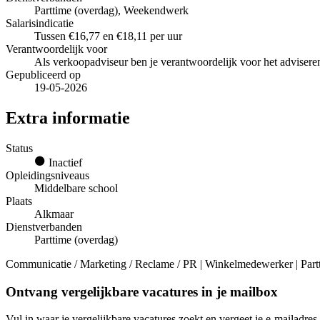
Parttime (overdag), Weekendwerk
Salarisindicatie
Tussen €16,77 en €18,11 per uur
Verantwoordelijk voor
Als verkoopadviseur ben je verantwoordelijk voor het adviser
Gepubliceerd op
19-05-2026
Extra informatie
Status
Inactief
Opleidingsniveaus
Middelbare school
Plaats
Alkmaar
Dienstverbanden
Parttime (overdag)
Communicatie / Marketing / Reclame / PR | Winkelmedewerker | Partt
Ontvang vergelijkbare vacatures in je mailbox
Vul in waar je vergelijkbare vacatures zoekt en vergeet je e-mailadres 