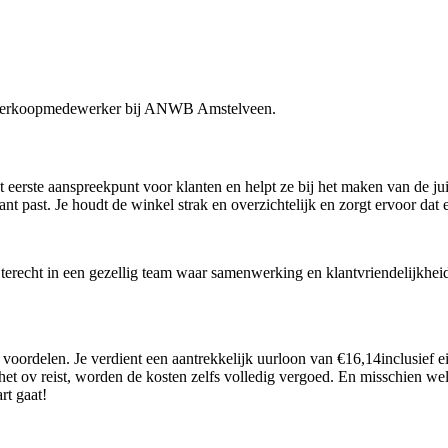
als verkoopmedewerker bij ANWB Amstelveen.
erste aanspreekpunt voor klanten en helpt ze bij het maken van de jui
ant past. Je houdt de winkel strak en overzichtelijk en zorgt ervoor dat
t terecht in een gezellig team waar samenwerking en klantvriendelijkhe
voordelen. Je verdient een aantrekkelijk uurloon van €
16,14
inclusief 
 het ov reist, worden de kosten zelfs volledig vergoed. En misschien w
rt gaat!