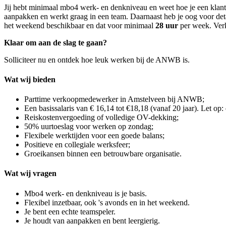
Jij hebt minimaal mbo4 werk- en denkniveau en weet hoe je een klant bl
aanpakken en werkt graag in een team. Daarnaast heb je oog voor detai
het weekend beschikbaar en dat voor minimaal
28
uur
per week. Verk
Klaar om aan de slag te gaan?
Solliciteer nu en ontdek hoe leuk werken bij de ANWB is.
Wat wij bieden
Parttime verkoopmedewerker in Amstelveen bij ANWB;
Een basissalaris van € 16,14 tot €18,18 (vanaf 20 jaar). Let op:
Reiskostenvergoeding of volledige OV-dekking;
50% uurtoeslag voor werken op zondag;
Flexibele werktijden voor een goede balans;
Positieve en collegiale werksfeer;
Groeikansen binnen een betrouwbare organisatie.
Wat wij vragen
Mbo4 werk- en denkniveau is je basis.
Flexibel inzetbaar, ook 's avonds en in het weekend.
Je bent een echte teamspeler.
Je houdt van aanpakken en bent leergierig.