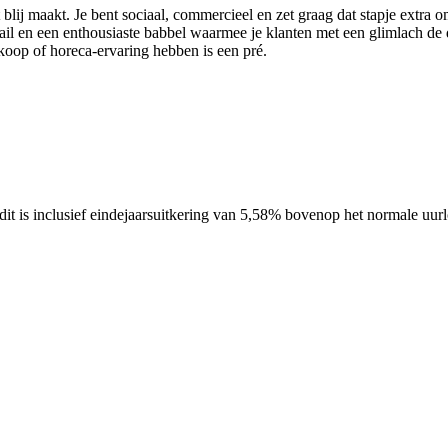
ij maakt. Je bent sociaal, commercieel en zet graag dat stapje extra om 
l en een enthousiaste babbel waarmee je klanten met een glimlach de deu
oop of horeca-ervaring hebben is een pré.
 dit is inclusief eindejaarsuitkering van 5,58% bovenop het normale uur