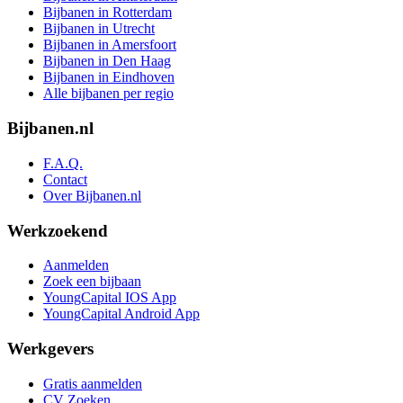
Bijbanen in Rotterdam
Bijbanen in Utrecht
Bijbanen in Amersfoort
Bijbanen in Den Haag
Bijbanen in Eindhoven
Alle bijbanen per regio
Bijbanen.nl
F.A.Q.
Contact
Over Bijbanen.nl
Werkzoekend
Aanmelden
Zoek een bijbaan
YoungCapital IOS App
YoungCapital Android App
Werkgevers
Gratis aanmelden
CV Zoeken