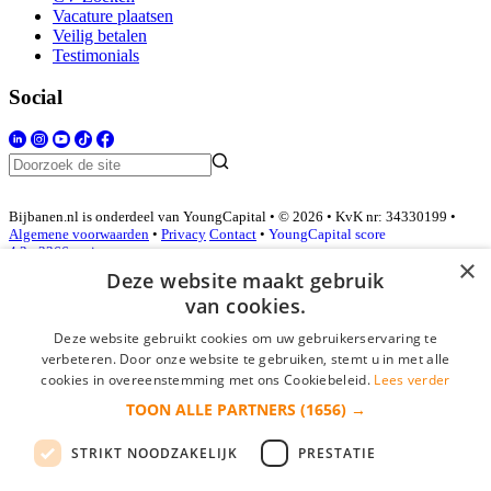
Vacature plaatsen
Veilig betalen
Testimonials
Social
Bijbanen.nl is onderdeel van YoungCapital • © 2026 • KvK nr: 34330199 •
Algemene voorwaarden
•
Privacy
Contact
•
YoungCapital score
4.3 - 3366 reviews
×
Deze website maakt gebruik
van cookies.
Inloggen als bedrijf
Deze website gebruikt cookies om uw gebruikerservaring te
verbeteren. Door onze website te gebruiken, stemt u in met alle
E-mail
*
cookies in overeenstemming met ons Cookiebeleid.
Lees verder
TOON ALLE PARTNERS
(1656) →
Wachtwoord
STRIKT NOODZAKELIJK
PRESTATIE
login gegevens onthouden
Wachtwoord vergeten?