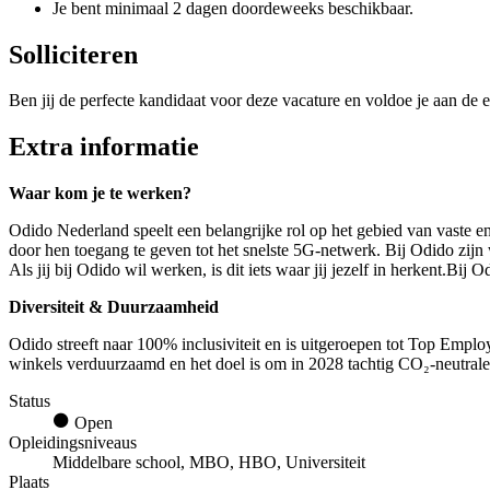
Je bent minimaal 2 dagen doordeweeks beschikbaar.
Solliciteren
Ben jij de perfecte kandidaat voor deze vacature en voldoe je aan de e
Extra informatie
Waar kom je te werken?
Odido Nederland speelt een belangrijke rol op het gebied van vaste e
door hen toegang te geven tot het snelste 5G-netwerk. Bij Odido zij
Als jij bij Odido wil werken, is dit iets waar jij jezelf in herkent.Bi
Diversiteit & Duurzaamheid
Odido streeft naar 100% inclusiviteit en is uitgeroepen tot Top Empl
winkels verduurzaamd en het doel is om in 2028 tachtig CO₂-neutrale v
Status
Open
Opleidingsniveaus
Middelbare school, MBO, HBO, Universiteit
Plaats