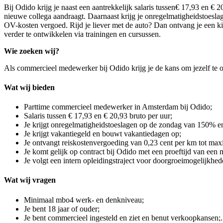
Bij Odido krijg je naast een aantrekkelijk s
alaris tussen
€ 17,93 en € 2
nieuwe collega aandraagt. Daarnaast krijg je onregelmatigheidstoes
OV-kosten vergoed. Rijd je liever met de auto? Dan ontvang je een ki
verder te ontwikkelen via trainingen en cursussen.
Wie zoeken wij?
Als commercieel medewerker bij Odido krijg je de kans om jezelf te o
Wat wij bieden
Parttime commercieel medewerker in Amsterdam bij Odido;
Salaris tussen € 17,93 en € 20,93 bruto per uur;
Je krijgt onregelmatigheidstoeslagen op de zondag van 150%
Je krijgt vakantiegeld en bouwt vakantiedagen op;
Je ontvangt reiskostenvergoeding van 0,23 cent per km tot max
Je komt gelijk op contract bij Odido met een proeftijd van een
Je volgt een intern opleidingstraject voor doorgroeimogelijkhed
Wat wij vragen
Minimaal mbo4 werk- en denkniveau;
Je bent 18 jaar of ouder;
Je bent commercieel ingesteld en ziet en benut verkoopkansen;.