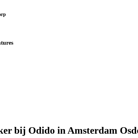
orp
tures
ker bij Odido in Amsterdam Osd