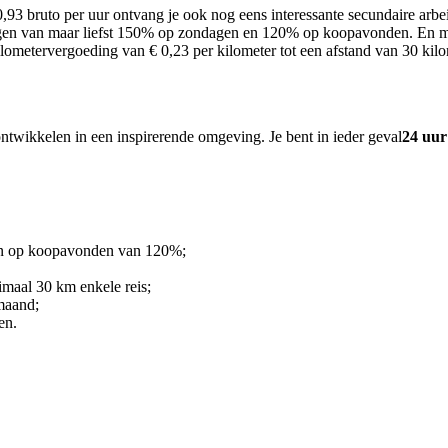
0,93
bruto per uur ontvang je
ook nog eens interessante secundaire arb
lagen van maar liefst 150% op zondagen en 120% op koopavonden. En m
lometervergoeding van € 0,23 per kilometer tot een afstand van 30 kilo
ntwikkelen in een inspirerende omgeving. Je bent in ieder geval
24 uu
 en op koopavonden van 120%;
imaal 30 km enkele reis;
 maand;
en.