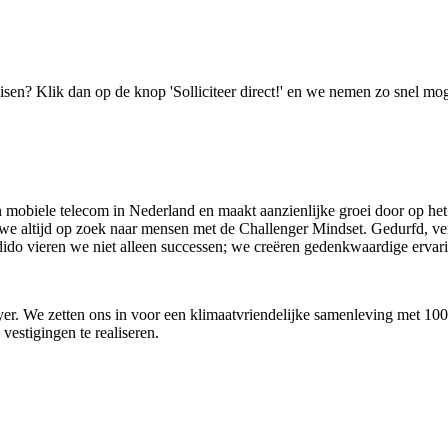
isen? Klik dan op de knop 'Solliciteer direct!' en we nemen zo snel mog
n mobiele telecom in Nederland en maakt aanzienlijke groei door op het
n we altijd op zoek naar mensen met de Challenger Mindset. Gedurfd, 
j Odido vieren we niet alleen successen; we creëren gedenkwaardige ervar
oyer. We zetten ons in voor een klimaatvriendelijke samenleving met 1
estigingen te realiseren.