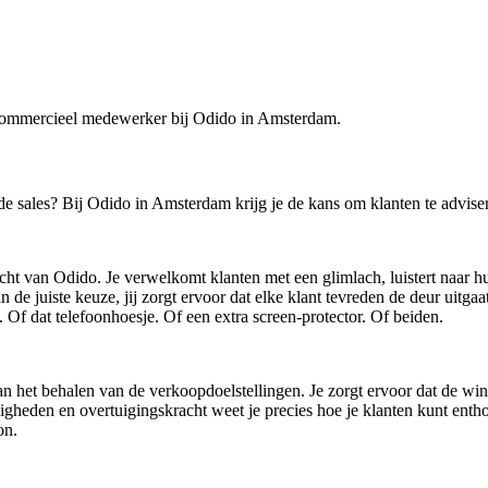
s commercieel medewerker bij Odido in Amsterdam.
e sales? Bij Odido in Amsterdam krijg je de kans om klanten te adviser
t van Odido. Je verwelkomt klanten met een glimlach, luistert naar hu
de juiste keuze, jij zorgt ervoor dat elke klant tevreden de deur uitgaa
. Of dat telefoonhoesje. Of een extra screen-protector. Of beiden.
et behalen van de verkoopdoelstellingen. Je zorgt ervoor dat de winkel 
eden en overtuigingskracht weet je precies hoe je klanten kunt entho
on.