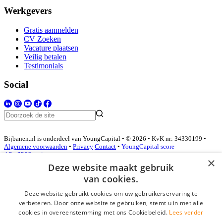
Werkgevers
Gratis aanmelden
CV Zoeken
Vacature plaatsen
Veilig betalen
Testimonials
Social
Bijbanen.nl is onderdeel van YoungCapital • © 2026 • KvK nr: 34330199 •
Algemene voorwaarden
•
Privacy
Contact
•
YoungCapital score
4.3 - 3366 reviews
×
Deze website maakt gebruik
van cookies.
Inloggen als bedrijf
Deze website gebruikt cookies om uw gebruikerservaring te
verbeteren. Door onze website te gebruiken, stemt u in met alle
E-mail
*
cookies in overeenstemming met ons Cookiebeleid.
Lees verder