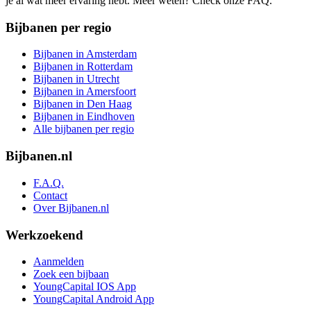
je al wat meer ervaring hebt. Meer weten? Check onze FAQ.
Bijbanen per regio
Bijbanen in Amsterdam
Bijbanen in Rotterdam
Bijbanen in Utrecht
Bijbanen in Amersfoort
Bijbanen in Den Haag
Bijbanen in Eindhoven
Alle bijbanen per regio
Bijbanen.nl
F.A.Q.
Contact
Over Bijbanen.nl
Werkzoekend
Aanmelden
Zoek een bijbaan
YoungCapital IOS App
YoungCapital Android App