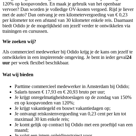
120% op koopavonden. En maak je gebruik van het openbaar
vervoer? Dan worden je volledige OV-kosten vergoed. Rijd je liever
met de auto? Dan ontvang je een kilometervergoeding van € 0,23
per kilometer tot een afstand van 30 kilometer enkele reis. Daarnaast
biedt Odido je de mogelijkheid om jezelf verder te ontwikkelen via
trainingen en cursussen.
Wie zoeken wij?
Als commercieel medewerker bij Odido krijg je de kans om jezelf te
ontwikkelen in een inspirerende omgeving. Je bent in ieder geval
24
uur
per week flexibel beschikbaar.
Wat wij bieden
Parttime commercieel medewerker in Amsterdam bij Odido;
Salaris tussen € 17,93 en € 20,93 bruto per uur;
Je krijgt onregelmatigheidstoeslagen op de zondag van 150%
en op koopavonden van 120%;
Je krijgt vakantiegeld en bouwt vakantiedagen op;
Je ontvangt reiskostenvergoeding van 0,23 cent per km tot
maximaal 30 km enkele reis;
Je komt gelijk op contract bij Odido met een proeftijd van een
maand;
Je volgt een intern opleidingstraject voor