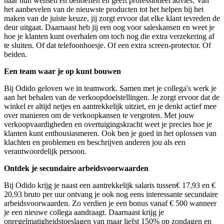
naar hun wensen en behoeften en geeft professioneel advies. Van
het aanbevelen van de nieuwste producten tot het helpen bij het
maken van de juiste keuze, jij zorgt ervoor dat elke klant tevreden de
deur uitgaat. Daarnaast heb jij een oog voor saleskansen en weet je
hoe je klanten kunt overhalen om toch nog die extra verzekering af
te sluiten. Of dat telefoonhoesje. Of een extra screen-protector. Of
beiden.
Een team waar je op kunt bouwen
Bij Odido geloven we in teamwork. Samen met je collega's werk je
aan het behalen van de verkoopdoelstellingen. Je zorgt ervoor dat de
winkel er altijd netjes en aantrekkelijk uitziet, en je denkt actief mee
over manieren om de verkoopkansen te vergroten. Met jouw
verkoopvaardigheden en overtuigingskracht weet je precies hoe je
klanten kunt enthousiasmeren. Ook ben je goed in het oplossen van
klachten en problemen en beschrijven anderen jou als een
verantwoordelijk persoon.
Ontdek je secundaire arbeidsvoorwaarden
Bij Odido krijg je naast een aantrekkelijk s
alaris tussen
€ 17,93 en €
20,93
bruto per uur ontvang je
ook nog eens interessante secundaire
arbeidsvoorwaarden. Zo verdien je een bonus vanaf € 500 wanneer
je een nieuwe collega aandraagt. Daarnaast krijg je
onregelmatigheidstoeslagen van maar liefst 150% op zondagen en