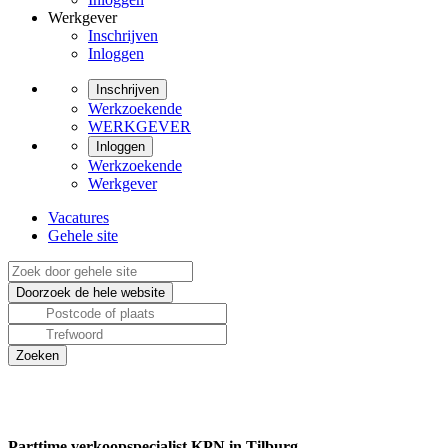
Werkgever
Inschrijven
Inloggen
Inschrijven
Werkzoekende
WERKGEVER
Inloggen
Werkzoekende
Werkgever
Vacatures
Gehele site
Parttime verkoopspecialist KPN in Tilburg