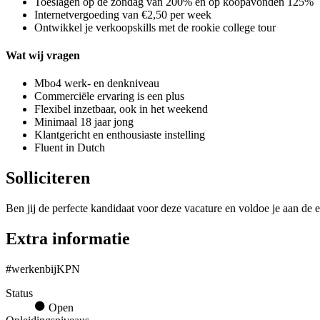
Toeslagen op de zondag van 200% en op koopavonden 125%
Internetvergoeding van €2,50 per week
Ontwikkel je verkoopskills met de rookie college tour
Wat wij vragen
Mbo4 werk- en denkniveau
Commerciële ervaring is een plus
Flexibel inzetbaar, ook in het weekend
Minimaal 18 jaar jong
Klantgericht en enthousiaste instelling
Fluent in Dutch
Solliciteren
Ben jij de perfecte kandidaat voor deze vacature en voldoe je aan de e
Extra informatie
#werkenbijKPN
Status
Open