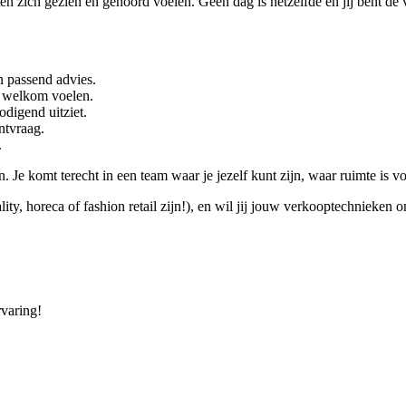
ten zich gezien en gehoord voelen. Geen dag is hetzelfde en jij bent de
en passend advies.
ct welkom voelen.
odigend uitziet.
ntvraag.
.
Je komt terecht in een team waar je jezelf kunt zijn, waar ruimte is vo
ality, horeca of fashion retail zijn!), en wil jij jouw verkooptechniek
rvaring!