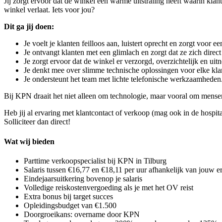
Jij zorgt ervoor dat de winkel een warme uitstraling heeft waarin klan
winkel verlaat. Iets voor jou?
Dit ga jij doen:
Je voelt je klanten feilloos aan, luistert oprecht en zorgt voor e
Je ontvangt klanten met een glimlach en zorgt dat ze zich dire
Je zorgt ervoor dat de winkel er verzorgd, overzichtelijk en uitn
Je denkt mee over slimme technische oplossingen voor elke kla
Je ondersteunt het team met lichte telefonische werkzaamheden
Bij KPN draait het niet alleen om technologie, maar vooral om mensen. 
Heb jij al ervaring met klantcontact of verkoop (mag ook in de hospit
Solliciteer dan direct!
Wat wij bieden
Parttime verkoopspecialist bij KPN in Tilburg
Salaris tussen €16,77 en €18,11 per uur afhankelijk van jouw e
Eindejaarsuitkering bovenop je salaris
Volledige reiskostenvergoeding als je met het OV reist
Extra bonus bij target succes
Opleidingsbudget van €1.500
Doorgroeikans: overname door KPN