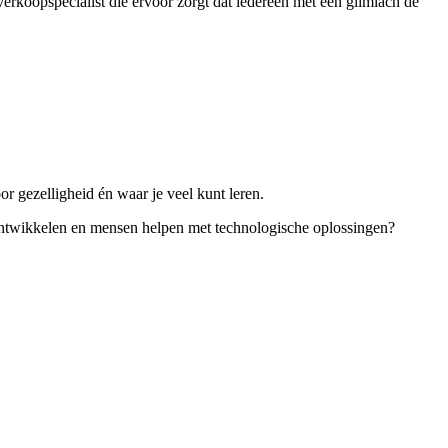
 verkoopspecialist die ervoor zorgt dat iedereen met een glimlach de
or gezelligheid én waar je veel kunt leren.
en ontwikkelen en mensen helpen met technologische oplossingen?