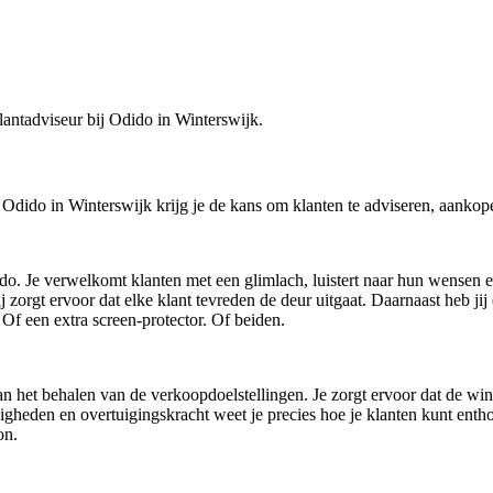
klantadviseur bij Odido in Winterswijk.
ij Odido in Winterswijk krijg je de kans om klanten te adviseren, aankope
ido. Je verwelkomt klanten met een glimlach, luistert naar hun wensen 
ij zorgt ervoor dat elke klant tevreden de deur uitgaat. Daarnaast heb j
 Of een extra screen-protector. Of beiden.
et behalen van de verkoopdoelstellingen. Je zorgt ervoor dat de winkel 
eden en overtuigingskracht weet je precies hoe je klanten kunt entho
on.