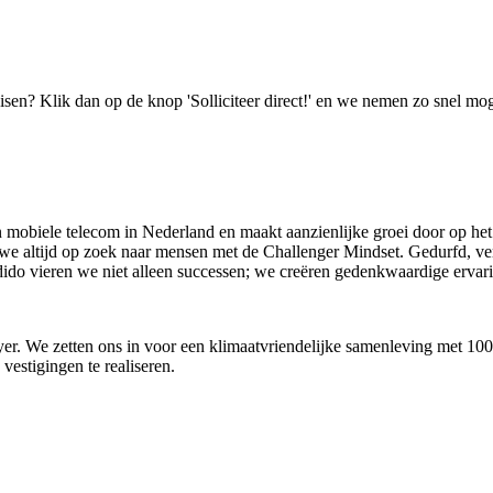
isen? Klik dan op de knop 'Solliciteer direct!' en we nemen zo snel mog
n mobiele telecom in Nederland en maakt aanzienlijke groei door op het
n we altijd op zoek naar mensen met de Challenger Mindset. Gedurfd, 
j Odido vieren we niet alleen successen; we creëren gedenkwaardige ervar
oyer. We zetten ons in voor een klimaatvriendelijke samenleving met 1
estigingen te realiseren.