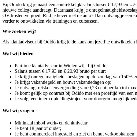
Bij Odido krijg je naast een aantrekkelijk s
alaris tussen
€ 17,93 en € 2
nieuwe collega aandraagt. Daarnaast krijg je onregelmatigheidstoes
OV-kosten vergoed. Rijd je liever met de auto? Dan ontvang je een ki
verder te ontwikkelen via trainingen en cursussen.
Wie zoeken wij?
Als klantadviseur bij Odido krijg je de kans om jezelf te ontwikkelen 
Wat wij bieden
Parttime klantadviseur in Winterswijk bij Odido;
Salaris tussen € 17,93 en € 20,93 bruto per uur;
Je krijgt onregelmatigheidstoeslagen op de zondag van 150%
Je krijgt vakantiegeld en bouwt vakantiedagen op;
Je ontvangt reiskostenvergoeding van 0,23 cent per km tot max
Je komt gelijk op contract bij Odido met een proeftijd van een
Je volgt een intern opleidingstraject voor doorgroeimogelijkhed
Wat wij vragen
Minimaal mbo4 werk- en denkniveau;
Je bent 18 jaar of ouder;
Je bent commercieel ingesteld en ziet en benut verkoopkansen;.