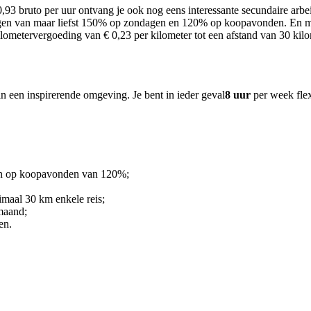
0,93
bruto per uur ontvang je
ook nog eens interessante secundaire arb
lagen van maar liefst 150% op zondagen en 120% op koopavonden. En m
lometervergoeding van € 0,23 per kilometer tot een afstand van 30 kilo
in een inspirerende omgeving. Je bent in ieder geval
8 uur
per week fle
 en op koopavonden van 120%;
imaal 30 km enkele reis;
 maand;
en.