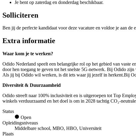
Je bent op zaterdag en donderdag beschikbaar.
Solliciteren
Ben jij de perfecte kandidaat voor deze vacature en voldoe je aan de e
Extra informatie
Waar kom je te werken?
Odido Nederland speelt een belangrijke rol op het gebied van vaste e
door hen toegang te geven tot het snelste 5G-netwerk. Bij Odido zij
Als jij bij Odido wil werken, is dit iets waar jij jezelf in herkent.Bi
Diversiteit & Duurzaamheid
Odido streeft naar 100% inclusiviteit en is uitgeroepen tot Top Empl
winkels verduurzaamd en het doel is om in 2028 tachtig CO₂-neutrale v
Status
Open
Opleidingsniveaus
Middelbare school, MBO, HBO, Universiteit
Plaats