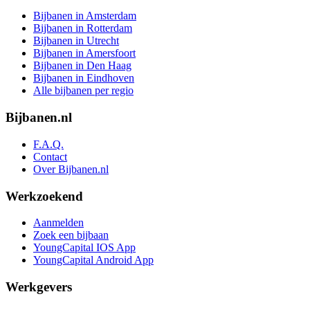
Bijbanen in Amsterdam
Bijbanen in Rotterdam
Bijbanen in Utrecht
Bijbanen in Amersfoort
Bijbanen in Den Haag
Bijbanen in Eindhoven
Alle bijbanen per regio
Bijbanen.nl
F.A.Q.
Contact
Over Bijbanen.nl
Werkzoekend
Aanmelden
Zoek een bijbaan
YoungCapital IOS App
YoungCapital Android App
Werkgevers