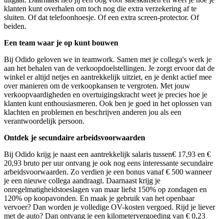
klanten kunt overhalen om toch nog die extra verzekering af te
sluiten. Of dat telefoonhoesje. Of een extra screen-protector. Of
beiden.
Een team waar je op kunt bouwen
Bij Odido geloven we in teamwork. Samen met je collega's werk je
aan het behalen van de verkoopdoelstellingen. Je zorgt ervoor dat de
winkel er altijd netjes en aantrekkelijk uitziet, en je denkt actief mee
over manieren om de verkoopkansen te vergroten. Met jouw
verkoopvaardigheden en overtuigingskracht weet je precies hoe je
klanten kunt enthousiasmeren. Ook ben je goed in het oplossen van
klachten en problemen en beschrijven anderen jou als een
verantwoordelijk persoon.
Ontdek je secundaire arbeidsvoorwaarden
Bij Odido krijg je naast een aantrekkelijk s
alaris tussen
€ 17,93 en €
20,93
bruto per uur ontvang je
ook nog eens interessante secundaire
arbeidsvoorwaarden. Zo verdien je een bonus vanaf € 500 wanneer
je een nieuwe collega aandraagt. Daarnaast krijg je
onregelmatigheidstoeslagen van maar liefst 150% op zondagen en
120% op koopavonden. En maak je gebruik van het openbaar
vervoer? Dan worden je volledige OV-kosten vergoed. Rijd je liever
met de auto? Dan ontvang je een kilometervergoeding van € 0,23