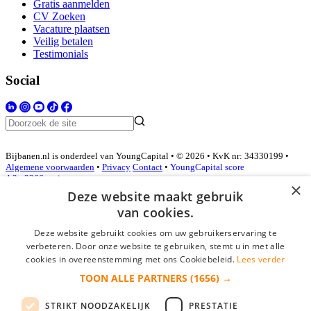
Gratis aanmelden
CV Zoeken
Vacature plaatsen
Veilig betalen
Testimonials
Social
Bijbanen.nl is onderdeel van YoungCapital • © 2026 • KvK nr: 34330199 •
Algemene voorwaarden
•
Privacy
Contact
•
YoungCapital score
4.3 - 3366 reviews
×
Deze website maakt gebruik
van cookies.
Inloggen als bedrijf
Deze website gebruikt cookies om uw gebruikerservaring te
verbeteren. Door onze website te gebruiken, stemt u in met alle
E-mail
*
cookies in overeenstemming met ons Cookiebeleid.
Lees verder
TOON ALLE PARTNERS
(1656) →
Wachtwoord
STRIKT NOODZAKELIJK
PRESTATIE
login gegevens onthouden