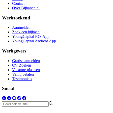
Contact
Over Bijbanen.nl
Werkzoekend
Aanmelden
Zoek een bijbaan
YoungCapital IOS App
YoungCapital Android App
Werkgevers
Gratis aanmelden
CV Zoeken
Vacature plaatsen
Veilig betalen
Testimonials
Social