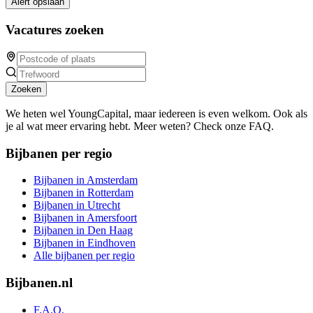
Alert opslaan
Vacatures zoeken
Zoeken
We heten wel YoungCapital, maar iedereen is even welkom. Ook als
je al wat meer ervaring hebt. Meer weten? Check onze FAQ.
Bijbanen per regio
Bijbanen in Amsterdam
Bijbanen in Rotterdam
Bijbanen in Utrecht
Bijbanen in Amersfoort
Bijbanen in Den Haag
Bijbanen in Eindhoven
Alle bijbanen per regio
Bijbanen.nl
F.A.Q.