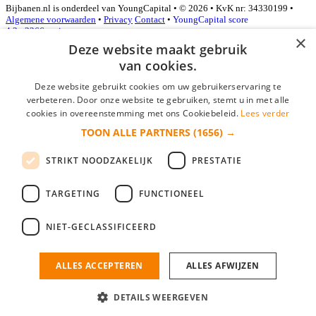
Bijbanen.nl is onderdeel van YoungCapital • © 2026 • KvK nr: 34330199 •
Algemene voorwaarden
•
Privacy
Contact
•
YoungCapital score
4.3 - 3366 reviews
×
Deze website maakt gebruik
van cookies.
Inloggen als bedrijf
Deze website gebruikt cookies om uw gebruikerservaring te
verbeteren. Door onze website te gebruiken, stemt u in met alle
E-mail
*
cookies in overeenstemming met ons Cookiebeleid.
Lees verder
TOON ALLE PARTNERS
(1656) →
Wachtwoord
STRIKT NOODZAKELIJK
PRESTATIE
login gegevens onthouden
Wachtwoord vergeten?
login
TARGETING
FUNCTIONEEL
Bedrijf aanmelden
NIET-GECLASSIFICEERD
Na het aanmelden kun je meteen je vacature plaatsen en heb je je
nieuwe collega/werknemer zo gevonden!
ALLES ACCEPTEREN
ALLES AFWIJZEN
Heb je nog geen gratis bedrijfsprofiel?
DETAILS WEERGEVEN
Bedrijf aanmelden