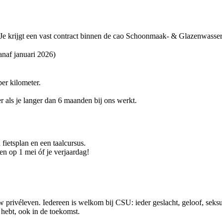
ou. Je krijgt een vast contract binnen de cao Schoonmaak- & Glazenwasse
anaf januari 2026)
er kilometer.
r als je langer dan 6 maanden bij ons werkt.
 fietsplan en een taalcursus.
n op 1 mei óf je verjaardag!
 privéleven. Iedereen is welkom bij CSU: ieder geslacht, geloof, seksue
ig hebt, ook in de toekomst.