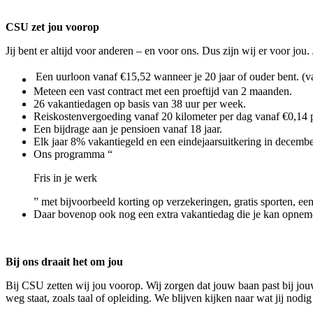
CSU zet jou voorop
Jij bent er altijd voor anderen – en voor ons. Dus zijn wij er voor j
Een uurloon vanaf €15,52 wanneer je 20 jaar of ouder bent. (v
Meteen een vast contract met een proeftijd van 2 maanden.
26 vakantiedagen op basis van 38 uur per week.
Reiskostenvergoeding vanaf 20 kilometer per dag vanaf €0,14 p
Een bijdrage aan je pensioen vanaf 18 jaar.
Elk jaar 8% vakantiegeld en een eindejaarsuitkering in decembe
Ons programma “
Fris in je werk
” met bijvoorbeeld korting op verzekeringen, gratis sporten, een
Daar bovenop ook nog een extra vakantiedag die je kan opneme
Bij ons draait het om jou
Bij CSU zetten wij jou voorop. Wij zorgen dat jouw baan past bij jouw
weg staat, zoals taal of opleiding. We blijven kijken naar wat jij nod