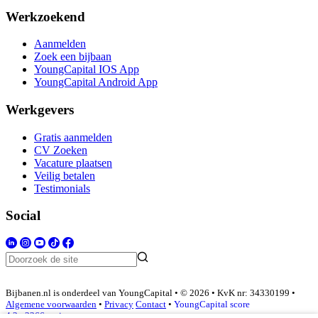
Werkzoekend
Aanmelden
Zoek een bijbaan
YoungCapital IOS App
YoungCapital Android App
Werkgevers
Gratis aanmelden
CV Zoeken
Vacature plaatsen
Veilig betalen
Testimonials
Social
Bijbanen.nl is onderdeel van YoungCapital • © 2026 • KvK nr: 34330199 •
Algemene voorwaarden
•
Privacy
Contact
•
YoungCapital score
4.3 - 3366 reviews