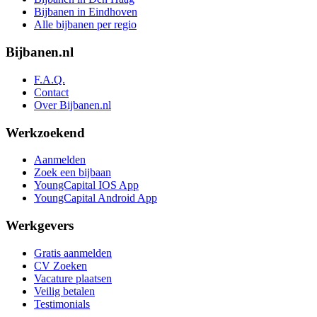
Bijbanen in Eindhoven
Alle bijbanen per regio
Bijbanen.nl
F.A.Q.
Contact
Over Bijbanen.nl
Werkzoekend
Aanmelden
Zoek een bijbaan
YoungCapital IOS App
YoungCapital Android App
Werkgevers
Gratis aanmelden
CV Zoeken
Vacature plaatsen
Veilig betalen
Testimonials