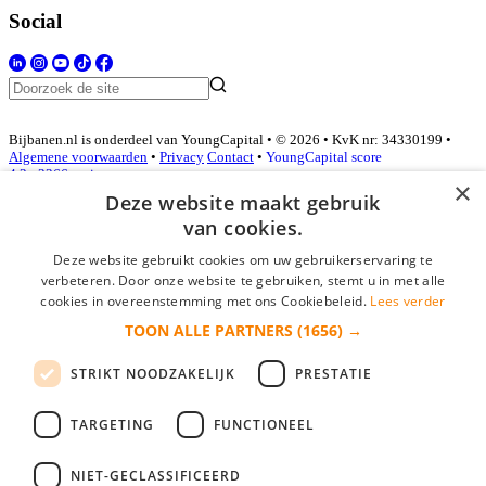
Social
Bijbanen.nl is onderdeel van YoungCapital • © 2026 • KvK nr: 34330199 •
Algemene voorwaarden
•
Privacy
Contact
•
YoungCapital score
4.3 - 3366 reviews
×
Deze website maakt gebruik
van cookies.
Inloggen als bedrijf
Deze website gebruikt cookies om uw gebruikerservaring te
verbeteren. Door onze website te gebruiken, stemt u in met alle
E-mail
*
cookies in overeenstemming met ons Cookiebeleid.
Lees verder
TOON ALLE PARTNERS
(1656) →
Wachtwoord
STRIKT NOODZAKELIJK
PRESTATIE
login gegevens onthouden
Wachtwoord vergeten?
login
TARGETING
FUNCTIONEEL
Bedrijf aanmelden
NIET-GECLASSIFICEERD