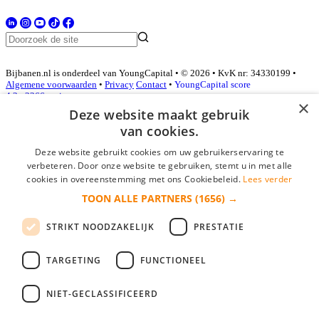
Bijbanen.nl is onderdeel van YoungCapital • © 2026 • KvK nr: 34330199 •
Algemene voorwaarden
•
Privacy
Contact
•
YoungCapital score
4.3 - 3366 reviews
×
Deze website maakt gebruik
van cookies.
Inloggen als bedrijf
Deze website gebruikt cookies om uw gebruikerservaring te
verbeteren. Door onze website te gebruiken, stemt u in met alle
E-mail
*
cookies in overeenstemming met ons Cookiebeleid.
Lees verder
TOON ALLE PARTNERS
(1656) →
Wachtwoord
STRIKT NOODZAKELIJK
PRESTATIE
login gegevens onthouden
Wachtwoord vergeten?
login
TARGETING
FUNCTIONEEL
Bedrijf aanmelden
NIET-GECLASSIFICEERD
Na het aanmelden kun je meteen je vacature plaatsen en heb je je