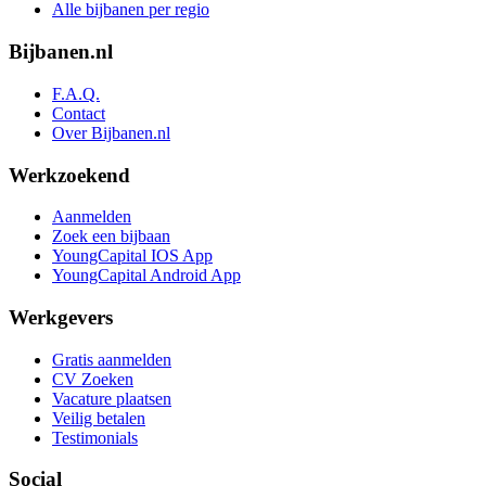
Alle bijbanen per regio
Bijbanen.nl
F.A.Q.
Contact
Over Bijbanen.nl
Werkzoekend
Aanmelden
Zoek een bijbaan
YoungCapital IOS App
YoungCapital Android App
Werkgevers
Gratis aanmelden
CV Zoeken
Vacature plaatsen
Veilig betalen
Testimonials
Social