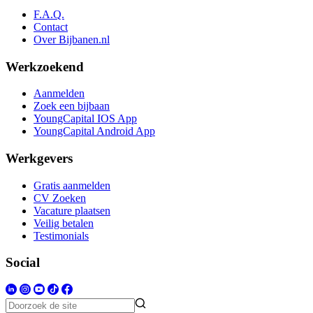
F.A.Q.
Contact
Over Bijbanen.nl
Werkzoekend
Aanmelden
Zoek een bijbaan
YoungCapital IOS App
YoungCapital Android App
Werkgevers
Gratis aanmelden
CV Zoeken
Vacature plaatsen
Veilig betalen
Testimonials
Social