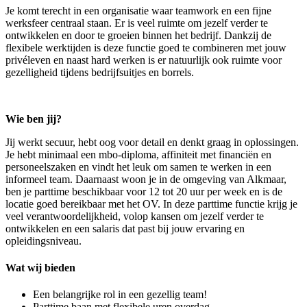
Je komt terecht in een organisatie waar teamwork en een fijne
werksfeer centraal staan. Er is veel ruimte om jezelf verder te
ontwikkelen en door te groeien binnen het bedrijf. Dankzij de
flexibele werktijden is deze functie goed te combineren met jouw
privéleven en naast hard werken is er natuurlijk ook ruimte voor
gezelligheid tijdens bedrijfsuitjes en borrels.
Wie ben jij?
Jij werkt secuur, hebt oog voor detail en denkt graag in oplossingen.
Je hebt minimaal een mbo-diploma, affiniteit met financiën en
personeelszaken en vindt het leuk om samen te werken in een
informeel team. Daarnaast woon je in de omgeving van Alkmaar,
ben je parttime beschikbaar voor 12 tot 20 uur per week en is de
locatie goed bereikbaar met het OV. In deze parttime functie krijg je
veel verantwoordelijkheid, volop kansen om jezelf verder te
ontwikkelen en een salaris dat past bij jouw ervaring en
opleidingsniveau.
Wat wij bieden
Een belangrijke rol in een gezellig team!
Parttime baan met flexibele uren overdag.