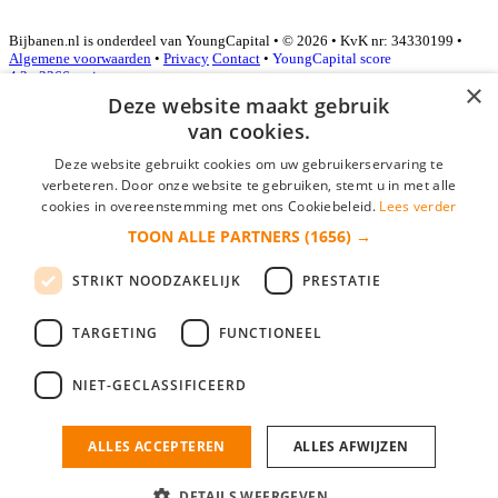
Bijbanen.nl is onderdeel van YoungCapital • © 2026 • KvK nr: 34330199 •
Algemene voorwaarden
•
Privacy
Contact
•
YoungCapital score
4.3 - 3366 reviews
×
Deze website maakt gebruik
van cookies.
Inloggen als bedrijf
Deze website gebruikt cookies om uw gebruikerservaring te
verbeteren. Door onze website te gebruiken, stemt u in met alle
E-mail
*
cookies in overeenstemming met ons Cookiebeleid.
Lees verder
TOON ALLE PARTNERS
(1656) →
Wachtwoord
STRIKT NOODZAKELIJK
PRESTATIE
login gegevens onthouden
Wachtwoord vergeten?
login
TARGETING
FUNCTIONEEL
Bedrijf aanmelden
NIET-GECLASSIFICEERD
Na het aanmelden kun je meteen je vacature plaatsen en heb je je
nieuwe collega/werknemer zo gevonden!
ALLES ACCEPTEREN
ALLES AFWIJZEN
Heb je nog geen gratis bedrijfsprofiel?
DETAILS WEERGEVEN