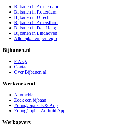
Bijbanen in Amsterdam
Bijbanen in Rotterdam
Bijbanen in Utrecht
Bijbanen in Amersfoort
Bijbanen in Den Haag
Bijbanen in Eindhoven
Alle bijbanen per regio
Bijbanen.nl
F.A.Q.
Contact
Over Bijbanen.nl
Werkzoekend
Aanmelden
Zoek een bijbaan
YoungCapital IOS App
YoungCapital Android App
Werkgevers