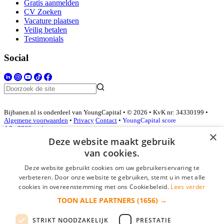
Gratis aanmelden
CV Zoeken
Vacature plaatsen
Veilig betalen
Testimonials
Social
Bijbanen.nl is onderdeel van YoungCapital • © 2026 • KvK nr: 34330199 •
Algemene voorwaarden
•
Privacy
Contact
•
YoungCapital score
4.3 - 3366 reviews
×
Deze website maakt gebruik
van cookies.
Inloggen als bedrijf
Deze website gebruikt cookies om uw gebruikerservaring te
verbeteren. Door onze website te gebruiken, stemt u in met alle
E-mail
*
cookies in overeenstemming met ons Cookiebeleid.
Lees verder
TOON ALLE PARTNERS
(1656) →
Wachtwoord
STRIKT NOODZAKELIJK
PRESTATIE
login gegevens onthouden