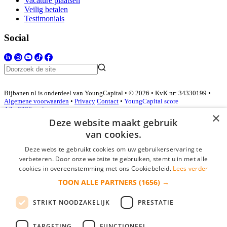
Vacature plaatsen
Veilig betalen
Testimonials
Social
Bijbanen.nl is onderdeel van YoungCapital • © 2026 • KvK nr: 34330199 •
Algemene voorwaarden
•
Privacy
Contact
•
YoungCapital score
4.3 - 3366 reviews
×
Deze website maakt gebruik
van cookies.
Inloggen als bedrijf
Deze website gebruikt cookies om uw gebruikerservaring te
verbeteren. Door onze website te gebruiken, stemt u in met alle
E-mail
*
cookies in overeenstemming met ons Cookiebeleid.
Lees verder
TOON ALLE PARTNERS
(1656) →
Wachtwoord
STRIKT NOODZAKELIJK
PRESTATIE
login gegevens onthouden
Wachtwoord vergeten?
login
TARGETING
FUNCTIONEEL