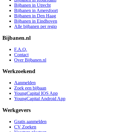
Bijbanen in Utrecht
Bijbanen in Amersfoort
Bijbanen in Den Haag
Bijbanen in Eindhoven
Alle bijbanen per regio
Bijbanen.nl
F.A.Q.
Contact
Over Bijbanen.nl
Werkzoekend
Aanmelden
Zoek een bijbaan
YoungCapital IOS App
YoungCapital Android App
Werkgevers
Gratis aanmelden
CV Zoeken