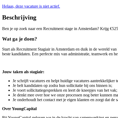
Helaas, deze vacature is niet actief.
Beschrijving
Ben je op zoek naar een Recruitment stage in Amsterdam? Krijg €525 s
Wat ga je doen?
Start als Recruitment Stagiair in Amsterdam en duik in de wereld van
beste kandidaten. Een perfecte mix van administratie, teamwerk en he
Jouw taken als stagiair:
Je schrijft vacatures en helpt huidige vacatures aantrekkelijker 
Je belt kandidaten op zodra hun sollicitatie bij ons binnen is;
Je voert sollicitatiegesprekken en leert de kneepjes van het vak;
Je denkt mee over hoe we onze processen nog beter kunnen m
Je onderhoudt het contact met je eigen klanten en zorgt dat de
Over YoungCapital
Bij YoungCapital geloven we in de kracht van samenwerking en persoo