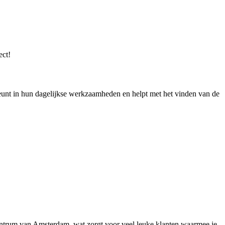
ect!
teunt in hun dagelijkse werkzaamheden en helpt met het vinden van de
entrum van Amsterdam, wat zorgt voor veel leuke klanten waarmee je