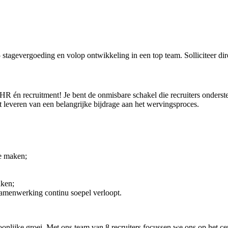
tagevergoeding en volop ontwikkeling in een top team. Solliciteer dir
 HR én recruitment! Je bent de onmisbare schakel die recruiters onders
t leveren van een belangrijke bijdrage aan het wervingsproces.
te maken;
aken;
 samenwerking continu soepel verloopt.
nlijke groei. Met ons team van 8 recruiters focussen we ons op het c