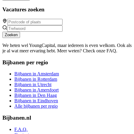
Vacatures zoeken
Zoeken
We heten wel YoungCapital, maar iedereen is even welkom. Ook als
je al wat meer ervaring hebt. Meer weten? Check onze FAQ.
Bijbanen per regio
Bijbanen in Amsterdam
Bijbanen in Rotterdam
Bijbanen in Utrecht
Bijbanen in Amersfoort
Bijbanen in Den Haag
Bijbanen in Eindhoven
Alle bijbanen per regio
Bijbanen.nl
F.A.Q.