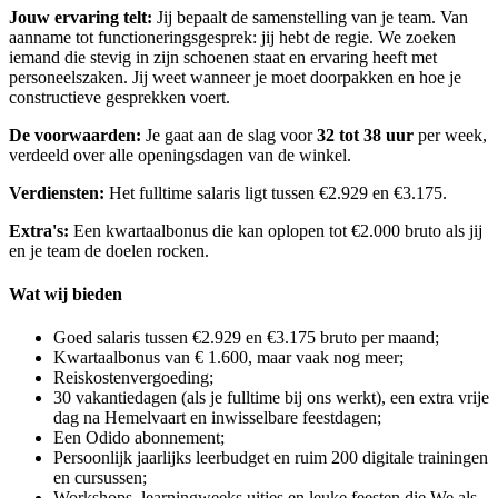
Jouw ervaring telt:
Jij bepaalt de samenstelling van je team. Van
aanname tot functioneringsgesprek: jij hebt de regie. We zoeken
iemand die stevig in zijn schoenen staat en ervaring heeft met
personeelszaken. Jij weet wanneer je moet doorpakken en hoe je
constructieve gesprekken voert.
De voorwaarden:
Je gaat aan de slag voor
32 tot 38 uur
per week,
verdeeld over alle openingsdagen van de winkel.
Verdiensten:
Het fulltime salaris ligt tussen €2.929 en €3.175.
Extra's:
Een kwartaalbonus die kan oplopen tot €2.000 bruto als jij
en je team de doelen rocken.
Wat wij bieden
Goed salaris tussen €2.929 en €3.175 bruto per maand;
Kwartaalbonus van € 1.600, maar vaak nog meer;
Reiskostenvergoeding;
30 vakantiedagen (als je fulltime bij ons werkt), een extra vrije
dag na Hemelvaart en inwisselbare feestdagen;
Een Odido abonnement;
Persoonlijk jaarlijks leerbudget en ruim 200 digitale trainingen
en cursussen;
Workshops, learningweeks,uitjes en leuke feesten die We als