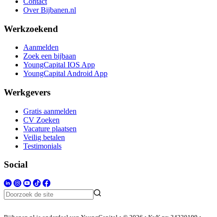
Contact
Over Bijbanen.nl
Werkzoekend
Aanmelden
Zoek een bijbaan
YoungCapital IOS App
YoungCapital Android App
Werkgevers
Gratis aanmelden
CV Zoeken
Vacature plaatsen
Veilig betalen
Testimonials
Social