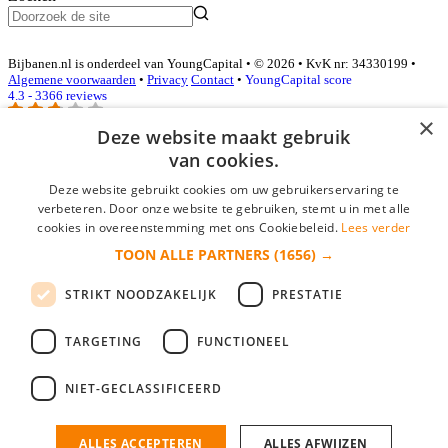
Bijbanen.nl is onderdeel van YoungCapital • © 2026 • KvK nr: 34330199 •
Algemene voorwaarden
•
Privacy
Contact
•
YoungCapital score
4.3 - 3366 reviews
×
Deze website maakt gebruik
van cookies.
Inloggen als bedrijf
Deze website gebruikt cookies om uw gebruikerservaring te
E-mail
*
verbeteren. Door onze website te gebruiken, stemt u in met alle
cookies in overeenstemming met ons Cookiebeleid.
Lees verder
TOON ALLE PARTNERS
(1656) →
Wachtwoord
STRIKT NOODZAKELIJK
PRESTATIE
login gegevens onthouden
Wachtwoord vergeten?
login
TARGETING
FUNCTIONEEL
Bedrijf aanmelden
NIET-GECLASSIFICEERD
Na het aanmelden kun je meteen je vacature plaatsen en heb je je
nieuwe collega/werknemer zo gevonden!
ALLES ACCEPTEREN
ALLES AFWIJZEN