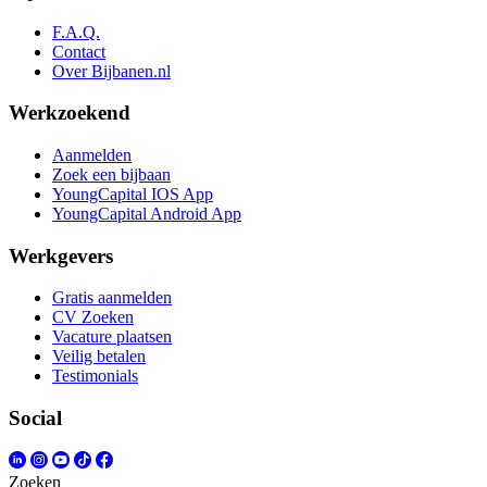
F.A.Q.
Contact
Over Bijbanen.nl
Werkzoekend
Aanmelden
Zoek een bijbaan
YoungCapital IOS App
YoungCapital Android App
Werkgevers
Gratis aanmelden
CV Zoeken
Vacature plaatsen
Veilig betalen
Testimonials
Social
Zoeken