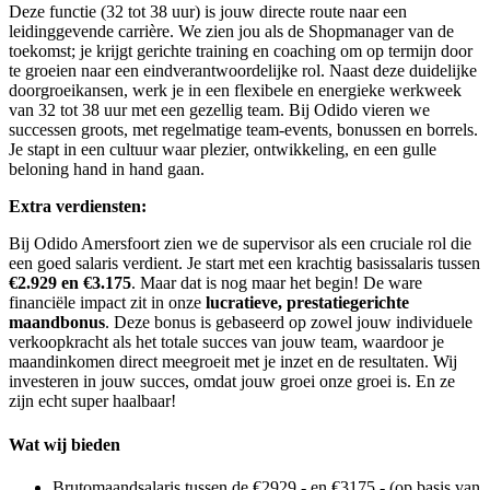
Deze functie (32 tot 38 uur) is jouw directe route naar een
leidinggevende carrière. We zien jou als de Shopmanager van de
toekomst; je krijgt gerichte training en coaching om op termijn door
te groeien naar een eindverantwoordelijke rol. Naast deze duidelijke
doorgroeikansen, werk je in een flexibele en energieke werkweek
van 32 tot 38 uur met een gezellig team. Bij Odido vieren we
successen groots, met regelmatige team-events, bonussen en borrels.
Je stapt in een cultuur waar plezier, ontwikkeling, en een gulle
beloning hand in hand gaan.
Extra verdiensten:
Bij Odido Amersfoort zien we de supervisor als een cruciale rol die
een goed salaris verdient. Je start met een krachtig basissalaris tussen
€2.929 en €3.175
. Maar dat is nog maar het begin! De ware
financiële impact zit in onze
lucratieve, prestatiegerichte
maandbonus
. Deze bonus is gebaseerd op zowel jouw individuele
verkoopkracht als het totale succes van jouw team, waardoor je
maandinkomen direct meegroeit met je inzet en de resultaten. Wij
investeren in jouw succes, omdat jouw groei onze groei is. En ze
zijn echt super haalbaar!
Wat wij bieden
Brutomaandsalaris tussen de €2929,- en €3175,- (op basis van