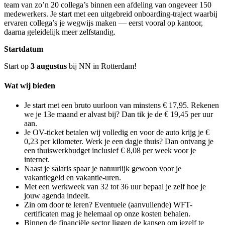
team van zo’n 20 collega’s binnen een afdeling van ongeveer 150
medewerkers. Je start met een uitgebreid onboarding-traject waarbij
ervaren collega’s je wegwijs maken — eerst vooral op kantoor,
daarna geleidelijk meer zelfstandig.
Startdatum
Start op
3 augustus
bij NN in Rotterdam!
Wat wij bieden
Je start met een bruto uurloon van minstens € 17,95. Rekenen
we je 13e maand er alvast bij? Dan tik je de € 19,45 per uur
aan.
Je OV-ticket betalen wij volledig en voor de auto krijg je €
0,23 per kilometer. Werk je een dagje thuis? Dan ontvang je
een thuiswerkbudget inclusief € 8,08 per week voor je
internet.
Naast je salaris spaar je natuurlijk gewoon voor je
vakantiegeld en vakantie-uren.
Met een werkweek van 32 tot 36 uur bepaal je zelf hoe je
jouw agenda indeelt.
Zin om door te leren? Eventuele (aanvullende) WFT-
certificaten mag je helemaal op onze kosten behalen.
Binnen de financiële sector liggen de kansen om jezelf te