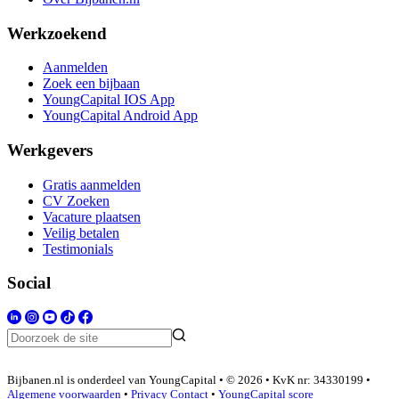
Werkzoekend
Aanmelden
Zoek een bijbaan
YoungCapital IOS App
YoungCapital Android App
Werkgevers
Gratis aanmelden
CV Zoeken
Vacature plaatsen
Veilig betalen
Testimonials
Social
Bijbanen.nl is onderdeel van YoungCapital • © 2026 • KvK nr: 34330199 •
Algemene voorwaarden
•
Privacy
Contact
•
YoungCapital score