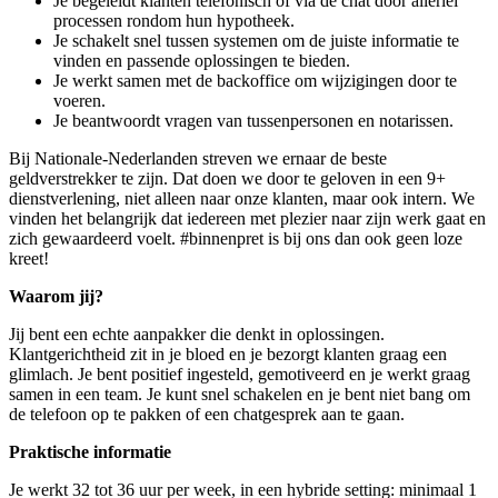
Je begeleidt klanten telefonisch of via de chat door allerlei
processen rondom hun hypotheek.
Je schakelt snel tussen systemen om de juiste informatie te
vinden en passende oplossingen te bieden.
Je werkt samen met de backoffice om wijzigingen door te
voeren.
Je beantwoordt vragen van tussenpersonen en notarissen.
Bij Nationale-Nederlanden streven we ernaar de beste
geldverstrekker te zijn. Dat doen we door te geloven in een 9+
dienstverlening, niet alleen naar onze klanten, maar ook intern. We
vinden het belangrijk dat iedereen met plezier naar zijn werk gaat en
zich gewaardeerd voelt. #binnenpret is bij ons dan ook geen loze
kreet!
Waarom jij?
Jij bent een echte aanpakker die denkt in oplossingen.
Klantgerichtheid zit in je bloed en je bezorgt klanten graag een
glimlach. Je bent positief ingesteld, gemotiveerd en je werkt graag
samen in een team. Je kunt snel schakelen en je bent niet bang om
de telefoon op te pakken of een chatgesprek aan te gaan.
Praktische informatie
Je werkt 32 tot 36 uur per week, in een hybride setting: minimaal 1