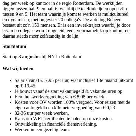
dag per week op kantoor in de regio Rotterdam. De werktijden
liggen tussen half 9 en half 6, waarbij de telefonielijnen open zijn
tussen 9 en 5. Het team waarin je komt te werken is multicultureel
en dynamisch, met ongeveer 20 collega's. De afdeling Beheer
bestaat uit zo'n 150 mensen. Er is een inwerktraject waarbij je door
ervaren collega's wordt opgeleid, eerst voornamelijk op kantoor en
daarna steeds meer zelfstandig in de lijn.
Startdatum
Start op
3 augustus
bij NN in Rotterdam!
Wat wij bieden
Salaris vanaf €17,95 per uur, wat inclusief 13e maand uitkomt
op € 19,45.
Je bouwt vanaf de start vakantiegeld & vakantie-uren op.
Een thuiswerkvergoeding van € 8,08 per week.
Kosten voor OV worden 100% vergoed. Voor reizen met de
eigen auto geldt een kilometervergoeding van € 0,23.
32-36 uur per week werken.
Kans om WFT certificaten te halen op onze kosten.
Ontwikkeling in financiële dienstverlening.
Werken in een gezellig team.