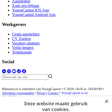
Aanmelden
Zoek een bijbaan
YoungCapital IOS App
YoungCapital Android App
Werkgevers
Gratis aanmelden
CV Zoeken
Vacature plaatsen
Veilig betalen
Testimonials
Social
Bijbanen.nl is onderdeel van YoungCapital • © 2026 • KvK nr: 34330199 •
Algemene voorwaarden
•
Privacy
Contact
•
YoungCapital score
4.3 - 3366 reviews
×
Deze website maakt gebruik
van cookies.