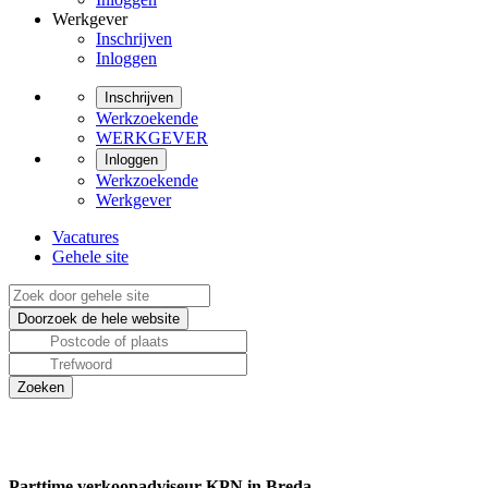
Werkgever
Inschrijven
Inloggen
Inschrijven
Werkzoekende
WERKGEVER
Inloggen
Werkzoekende
Werkgever
Vacatures
Gehele site
Parttime verkoopadviseur KPN in Breda