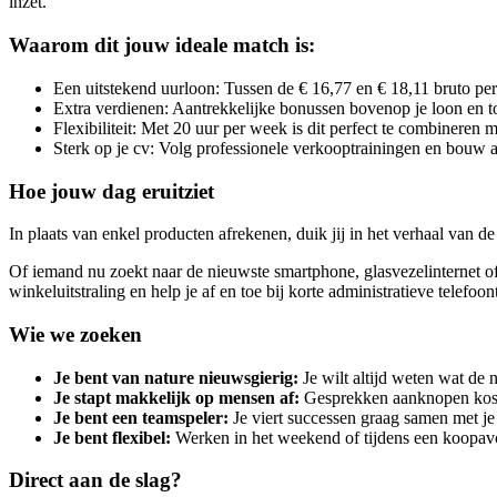
inzet.
Waarom dit jouw ideale match is:
Een uitstekend uurloon: Tussen de € 16,77 en € 18,11 bruto per
Extra verdienen: Aantrekkelijke bonussen bovenop je loon en
Flexibiliteit: Met 20 uur per week is dit perfect te combineren m
Sterk op je cv: Volg professionele verkooptrainingen en bouw aan
Hoe jouw dag eruitziet
In plaats van enkel producten afrekenen, duik jij in het verhaal van de
Of iemand nu zoekt naar de nieuwste smartphone, glasvezelinternet of 
winkeluitstraling en help je af en toe bij korte administratieve telefoont
Wie we zoeken
Je bent van nature nieuwsgierig:
Je wilt altijd weten wat de 
Je stapt makkelijk op mensen af:
Gesprekken aanknopen kost
Je bent een teamspeler:
Je viert successen graag samen met je 
Je bent flexibel:
Werken in het weekend of tijdens een koopav
Direct aan de slag?