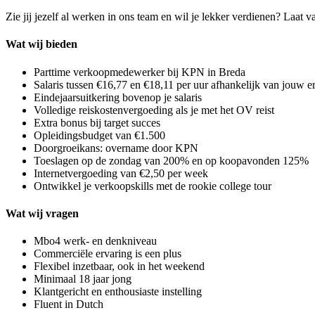
Zie jij jezelf al werken in ons team en wil je lekker verdienen? Laat 
Wat wij bieden
Parttime verkoopmedewerker bij KPN in Breda
Salaris tussen €16,77 en €18,11 per uur afhankelijk van jouw e
Eindejaarsuitkering bovenop je salaris
Volledige reiskostenvergoeding als je met het OV reist
Extra bonus bij target succes
Opleidingsbudget van €1.500
Doorgroeikans: overname door KPN
Toeslagen op de zondag van 200% en op koopavonden 125%
Internetvergoeding van €2,50 per week
Ontwikkel je verkoopskills met de rookie college tour
Wat wij vragen
Mbo4 werk- en denkniveau
Commerciële ervaring is een plus
Flexibel inzetbaar, ook in het weekend
Minimaal 18 jaar jong
Klantgericht en enthousiaste instelling
Fluent in Dutch