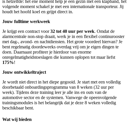
is hetzelfde: het ene moment help je een gezin met een klapband, het
volgende moment schakel je met een internationale transporteur. Jij
houdt het hoofd koel en grijpt direct in.
Jouw fulltime werkweek
Je krijgt een contract voor
32 tot 40 uur per week
. Omdat de
alarmcentrale non-stop draait, werk je in een flexibel continurooster
met dag-, avond- en nachtdiensten. Het grote voordeel hiervan? Je
bent regelmatig doordeweeks overdag vrij om je eigen dingen te
doen. Daarnaast profiteer je hierdoor van enorme
onregelmatigheidstoeslagen die kunnen oplopen tot maar liefst
175%
!
Jouw ontwikkeltraject
Je wordt niet direct in het diepe gegooid. Je start met een volledig
doorbetaald onboardingsprogramma van 8 weken (32 uur per
week). Tijdens deze training leer je alle ins en outs van de
automotive sector en de systemen. Vanwege de opeenvolgende
trainingsmodules is het belangrijk dat je deze 8 weken volledig
beschikbaar bent.
Wat wij bieden