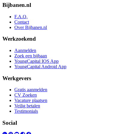
Bijbanen.nl
F.A.Q.
Contact
Over Bijbanen.nl
Werkzoekend
Aanmelden
Zoek een bijbaan
YoungCapital IOS App
YoungCapital Android App
Werkgevers
Gratis aanmelden
CV Zoeken
Vacature plaatsen
Veilig betalen
Testimonials
Social