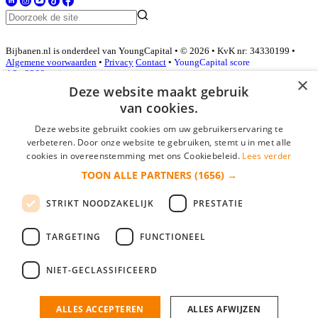
Bijbanen.nl is onderdeel van YoungCapital • © 2026 • KvK nr: 34330199 •
Algemene voorwaarden
•
Privacy
Contact
•
YoungCapital score
4.3 - 3366 reviews
×
Deze website maakt gebruik
van cookies.
Inloggen als bedrijf
Deze website gebruikt cookies om uw gebruikerservaring te
verbeteren. Door onze website te gebruiken, stemt u in met alle
E-mail
*
cookies in overeenstemming met ons Cookiebeleid.
Lees verder
TOON ALLE PARTNERS
(1656) →
Wachtwoord
STRIKT NOODZAKELIJK
PRESTATIE
login gegevens onthouden
Wachtwoord vergeten?
login
TARGETING
FUNCTIONEEL
Bedrijf aanmelden
NIET-GECLASSIFICEERD
Na het aanmelden kun je meteen je vacature plaatsen en heb je je
nieuwe collega/werknemer zo gevonden!
ALLES ACCEPTEREN
ALLES AFWIJZEN