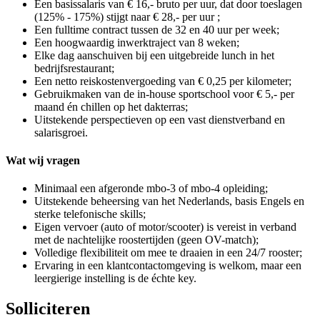
Een basissalaris van € 16,- bruto per uur, dat door toeslagen
(125% - 175%) stijgt naar € 28,- per uur ;
Een fulltime contract tussen de 32 en 40 uur per week;
Een hoogwaardig inwerktraject van 8 weken;
Elke dag aanschuiven bij een uitgebreide lunch in het
bedrijfsrestaurant;
Een netto reiskostenvergoeding van € 0,25 per kilometer;
Gebruikmaken van de in-house sportschool voor € 5,- per
maand én chillen op het dakterras;
Uitstekende perspectieven op een vast dienstverband en
salarisgroei.
Wat wij vragen
Minimaal een afgeronde mbo-3 of mbo-4 opleiding;
Uitstekende beheersing van het Nederlands, basis Engels en
sterke telefonische skills;
Eigen vervoer (auto of motor/scooter) is vereist in verband
met de nachtelijke roostertijden (geen OV-match);
Volledige flexibiliteit om mee te draaien in een 24/7 rooster;
Ervaring in een klantcontactomgeving is welkom, maar een
leergierige instelling is de échte key.
Solliciteren