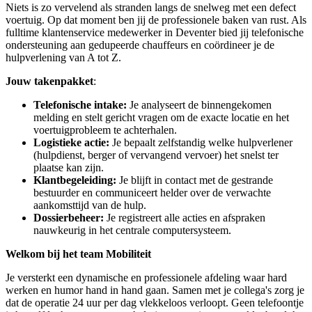
Niets is zo vervelend als stranden langs de snelweg met een defect
voertuig. Op dat moment ben jij de professionele baken van rust. Als
fulltime klantenservice medewerker in Deventer bied jij telefonische
ondersteuning aan gedupeerde chauffeurs en coördineer je de
hulpverlening van A tot Z.
Jouw takenpakket
:
Telefonische intake:
Je analyseert de binnengekomen
melding en stelt gericht vragen om de exacte locatie en het
voertuigprobleem te achterhalen.
Logistieke actie:
Je bepaalt zelfstandig welke hulpverlener
(hulpdienst, berger of vervangend vervoer) het snelst ter
plaatse kan zijn.
Klantbegeleiding:
Je blijft in contact met de gestrande
bestuurder en communiceert helder over de verwachte
aankomsttijd van de hulp.
Dossierbeheer:
Je registreert alle acties en afspraken
nauwkeurig in het centrale computersysteem.
Welkom bij het team Mobiliteit
Je versterkt een dynamische en professionele afdeling waar hard
werken en humor hand in hand gaan. Samen met je collega's zorg je
dat de operatie 24 uur per dag vlekkeloos verloopt. Geen telefoontje