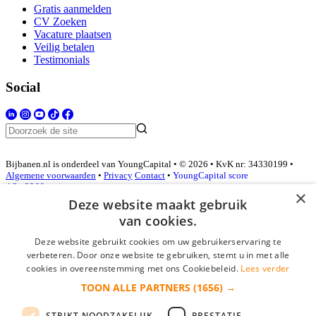
Gratis aanmelden
CV Zoeken
Vacature plaatsen
Veilig betalen
Testimonials
Social
Bijbanen.nl is onderdeel van YoungCapital • © 2026 • KvK nr: 34330199 •
Algemene voorwaarden
•
Privacy
Contact
•
YoungCapital score
4.3 - 3366 reviews
×
Deze website maakt gebruik
van cookies.
Inloggen als bedrijf
Deze website gebruikt cookies om uw gebruikerservaring te
verbeteren. Door onze website te gebruiken, stemt u in met alle
E-mail
*
cookies in overeenstemming met ons Cookiebeleid.
Lees verder
TOON ALLE PARTNERS
(1656) →
Wachtwoord
STRIKT NOODZAKELIJK
PRESTATIE