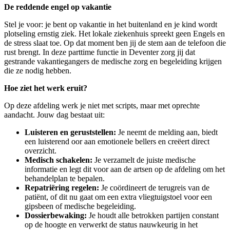
De reddende engel op vakantie
Stel je voor: je bent op vakantie in het buitenland en je kind wordt
plotseling ernstig ziek. Het lokale ziekenhuis spreekt geen Engels en
de stress slaat toe. Op dat moment ben jij de stem aan de telefoon die
rust brengt. In deze parttime functie in Deventer zorg jij dat
gestrande vakantiegangers de medische zorg en begeleiding krijgen
die ze nodig hebben.
Hoe ziet het werk eruit?
Op deze afdeling werk je niet met scripts, maar met oprechte
aandacht. Jouw dag bestaat uit:
Luisteren en geruststellen:
Je neemt de melding aan, biedt
een luisterend oor aan emotionele bellers en creëert direct
overzicht.
Medisch schakelen:
Je verzamelt de juiste medische
informatie en legt dit voor aan de artsen op de afdeling om het
behandelplan te bepalen.
Repatriëring regelen:
Je coördineert de terugreis van de
patiënt, of dit nu gaat om een extra vliegtuigstoel voor een
gipsbeen of medische begeleiding.
Dossierbewaking:
Je houdt alle betrokken partijen constant
op de hoogte en verwerkt de status nauwkeurig in het