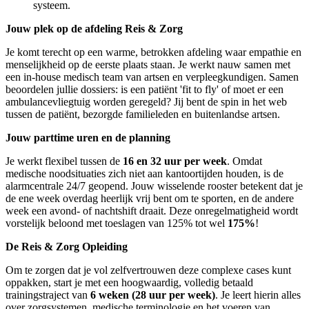
systeem.
Jouw plek op de afdeling Reis & Zorg
Je komt terecht op een warme, betrokken afdeling waar empathie en
menselijkheid op de eerste plaats staan. Je werkt nauw samen met
een in-house medisch team van artsen en verpleegkundigen. Samen
beoordelen jullie dossiers: is een patiënt 'fit to fly' of moet er een
ambulancevliegtuig worden geregeld? Jij bent de spin in het web
tussen de patiënt, bezorgde familieleden en buitenlandse artsen.
Jouw parttime uren en de planning
Je werkt flexibel tussen de
16 en 32 uur per week
. Omdat
medische noodsituaties zich niet aan kantoortijden houden, is de
alarmcentrale 24/7 geopend. Jouw wisselende rooster betekent dat je
de ene week overdag heerlijk vrij bent om te sporten, en de andere
week een avond- of nachtshift draait. Deze onregelmatigheid wordt
vorstelijk beloond met toeslagen van 125% tot wel
175%
!
De Reis & Zorg Opleiding
Om te zorgen dat je vol zelfvertrouwen deze complexe cases kunt
oppakken, start je met een hoogwaardig, volledig betaald
trainingstraject van
6 weken (28 uur per week)
. Je leert hierin alles
over zorgsystemen, medische terminologie en het voeren van