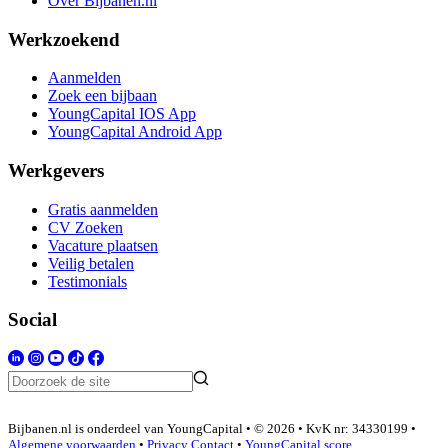
Over Bijbanen.nl
Werkzoekend
Aanmelden
Zoek een bijbaan
YoungCapital IOS App
YoungCapital Android App
Werkgevers
Gratis aanmelden
CV Zoeken
Vacature plaatsen
Veilig betalen
Testimonials
Social
Bijbanen.nl is onderdeel van YoungCapital • © 2026 • KvK nr: 34330199 •
Algemene voorwaarden
•
Privacy
Contact
•
YoungCapital score