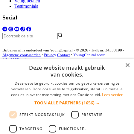
Veilig betalen
Testimonials
Social
Bijbanen.nl is onderdeel van YoungCapital • © 2026 • KvK nr: 34330199 •
Algemene voorwaarden
•
Privacy
Contact
•
YoungCapital score
4.3 - 3366 reviews
×
Deze website maakt gebruik
van cookies.
Inloggen als bedrijf
Deze website gebruikt cookies om uw gebruikerservaring te
verbeteren. Door onze website te gebruiken, stemt u in met alle
E-mail
*
cookies in overeenstemming met ons Cookiebeleid.
Lees verder
TOON ALLE PARTNERS
(1656) →
Wachtwoord
STRIKT NOODZAKELIJK
PRESTATIE
login gegevens onthouden
Wachtwoord vergeten?
login
TARGETING
FUNCTIONEEL