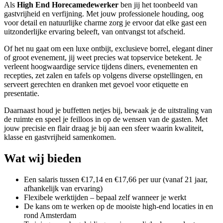
Als
High End Horecamedewerker
ben jij het toonbeeld van
gastvrijheid en verfijning. Met jouw professionele houding, oog
voor detail en natuurlijke charme zorg je ervoor dat elke gast een
uitzonderlijke ervaring beleeft, van ontvangst tot afscheid.
Of het nu gaat om een luxe ontbijt, exclusieve borrel, elegant diner
of groot evenement, jij weet precies wat topservice betekent. Je
verleent hoogwaardige service tijdens diners, evenementen en
recepties, zet zalen en tafels op volgens diverse opstellingen, en
serveert gerechten en dranken met gevoel voor etiquette en
presentatie.
Daarnaast houd je buffetten netjes bij, bewaak je de uitstraling van
de ruimte en speel je feilloos in op de wensen van de gasten. Met
jouw precisie en flair draag je bij aan een sfeer waarin kwaliteit,
klasse en gastvrijheid samenkomen.
Wat wij bieden
Een salaris tussen €17,14 en €17,66 per uur (vanaf 21 jaar,
afhankelijk van ervaring)
Flexibele werktijden – bepaal zelf wanneer je werkt
De kans om te werken op de mooiste high-end locaties in en
rond Amsterdam