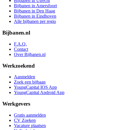
Bijbanen in Utrecht
Bijbanen in Amersfoort
Bijbanen in Den Haag
Bijbanen in Eindhoven
Alle bijbanen per regio
Bijbanen.nl
F.A.Q.
Contact
Over Bijbanen.nl
Werkzoekend
Aanmelden
Zoek een bijbaan
YoungCapital IOS App
YoungCapital Android App
Werkgevers
Gratis aanmelden
CV Zoeken
Vacature plaatsen