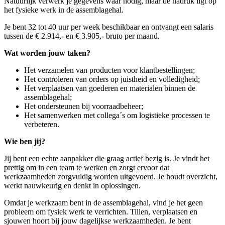
Natuurlijk verwerk je gegevens waar nodig, maar de nadruk ligt op
het fysieke werk in de assemblagehal.
Je bent 32 tot 40 uur per week beschikbaar en ontvangt een salaris
tussen de € 2.914,- en € 3.905,- bruto per maand.
Wat worden jouw taken?
Het verzamelen van producten voor klantbestellingen;
Het controleren van orders op juistheid en volledigheid;
Het verplaatsen van goederen en materialen binnen de
assemblagehal;
Het ondersteunen bij voorraadbeheer;
Het samenwerken met collega´s om logistieke processen te
verbeteren.
Wie ben jij?
Jij bent een echte aanpakker die graag actief bezig is. Je vindt het
prettig om in een team te werken en zorgt ervoor dat
werkzaamheden zorgvuldig worden uitgevoerd. Je houdt overzicht,
werkt nauwkeurig en denkt in oplossingen.
Omdat je werkzaam bent in de assemblagehal, vind je het geen
probleem om fysiek werk te verrichten. Tillen, verplaatsen en
sjouwen hoort bij jouw dagelijkse werkzaamheden. Je bent