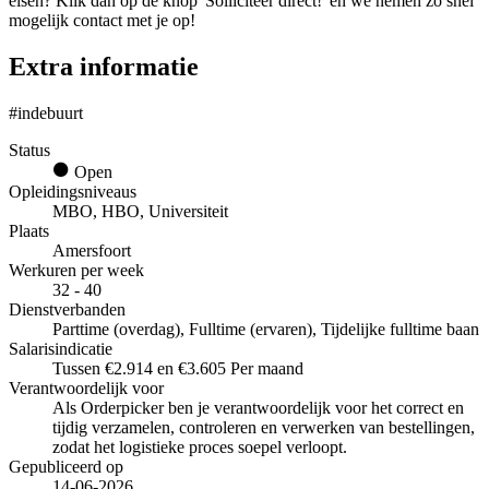
eisen? Klik dan op de knop 'Solliciteer direct!' en we nemen zo snel
mogelijk contact met je op!
Extra informatie
#indebuurt
Status
Open
Opleidingsniveaus
MBO, HBO, Universiteit
Plaats
Amersfoort
Werkuren per week
32 - 40
Dienstverbanden
Parttime (overdag), Fulltime (ervaren), Tijdelijke fulltime baan
Salarisindicatie
Tussen €2.914 en €3.605 Per maand
Verantwoordelijk voor
Als Orderpicker ben je verantwoordelijk voor het correct en
tijdig verzamelen, controleren en verwerken van bestellingen,
zodat het logistieke proces soepel verloopt.
Gepubliceerd op
14-06-2026