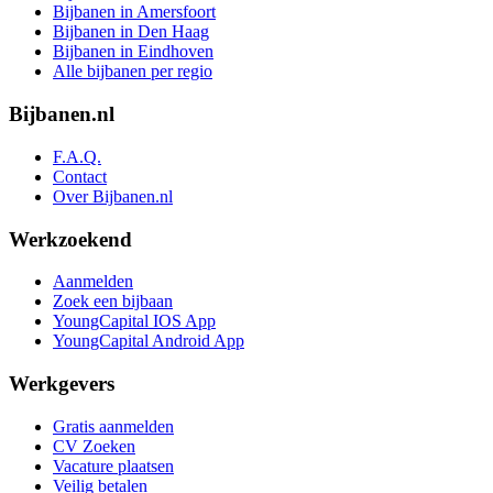
Bijbanen in Amersfoort
Bijbanen in Den Haag
Bijbanen in Eindhoven
Alle bijbanen per regio
Bijbanen.nl
F.A.Q.
Contact
Over Bijbanen.nl
Werkzoekend
Aanmelden
Zoek een bijbaan
YoungCapital IOS App
YoungCapital Android App
Werkgevers
Gratis aanmelden
CV Zoeken
Vacature plaatsen
Veilig betalen