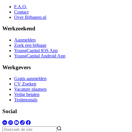
F.A.Q.
Contact
Over Bijbanen.nl
Werkzoekend
Aanmelden
Zoek een bijbaan
YoungCapital IOS App
YoungCapital Android App
Werkgevers
Gratis aanmelden
CV Zoeken
Vacature plaatsen
Veilig betalen
Testimonials
Social