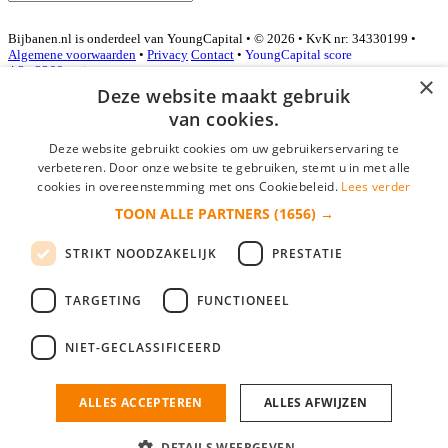
Bijbanen.nl is onderdeel van YoungCapital • © 2026 • KvK nr: 34330199 •
Algemene voorwaarden
•
Privacy
Contact
•
YoungCapital score
4.3 - 3366 reviews
×
Deze website maakt gebruik
van cookies.
Inloggen als bedrijf
Deze website gebruikt cookies om uw gebruikerservaring te
verbeteren. Door onze website te gebruiken, stemt u in met alle
E-mail
*
cookies in overeenstemming met ons Cookiebeleid.
Lees verder
TOON ALLE PARTNERS
(1656) →
Wachtwoord
STRIKT NOODZAKELIJK
PRESTATIE
login gegevens onthouden
Wachtwoord vergeten?
login
TARGETING
FUNCTIONEEL
Bedrijf aanmelden
NIET-GECLASSIFICEERD
Na het aanmelden kun je meteen je vacature plaatsen en heb je je
nieuwe collega/werknemer zo gevonden!
ALLES ACCEPTEREN
ALLES AFWIJZEN
Heb je nog geen gratis bedrijfsprofiel?
DETAILS WEERGEVEN