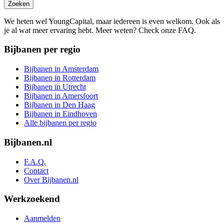
Zoeken
We heten wel YoungCapital, maar iedereen is even welkom. Ook als
je al wat meer ervaring hebt. Meer weten? Check onze FAQ.
Bijbanen per regio
Bijbanen in Amsterdam
Bijbanen in Rotterdam
Bijbanen in Utrecht
Bijbanen in Amersfoort
Bijbanen in Den Haag
Bijbanen in Eindhoven
Alle bijbanen per regio
Bijbanen.nl
F.A.Q.
Contact
Over Bijbanen.nl
Werkzoekend
Aanmelden