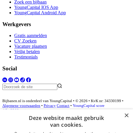
Zoek een bijbaan
YoungCapital IOS App
YoungCapital Android App
Werkgevers
Gratis aanmelden
CV Zoeken
Vacature plaatsen
Veilig betalen
Testimonials
Social
Bijbanen.nl is onderdeel van YoungCapital • © 2026 • KvK nr: 34330199 •
Algemene voorwaarden
•
Privacy
Contact
•
YoungCapital score
4.3 - 3366 reviews
×
Deze website maakt gebruik
van cookies.
Inloggen als bedrijf