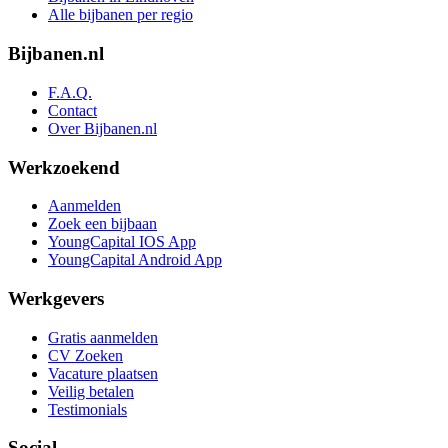
Alle bijbanen per regio
Bijbanen.nl
F.A.Q.
Contact
Over Bijbanen.nl
Werkzoekend
Aanmelden
Zoek een bijbaan
YoungCapital IOS App
YoungCapital Android App
Werkgevers
Gratis aanmelden
CV Zoeken
Vacature plaatsen
Veilig betalen
Testimonials
Social