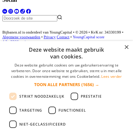
Bijbanen.nl is onderdeel van YoungCapital • © 2026 • KvK nr: 34330199 •
Algemene voorwaarden
•
Privacy
Contact
•
YoungCapital score
4.3 - 3366 reviews
×
Deze website maakt gebruik
van cookies.
Inloggen als bedrijf
Deze website gebruikt cookies om uw gebruikerservaring te
verbeteren. Door onze website te gebruiken, stemt u in met alle
E-mail
*
cookies in overeenstemming met ons Cookiebeleid.
Lees verder
TOON ALLE PARTNERS
(1656) →
Wachtwoord
STRIKT NOODZAKELIJK
PRESTATIE
login gegevens onthouden
Wachtwoord vergeten?
login
TARGETING
FUNCTIONEEL
Bedrijf aanmelden
NIET-GECLASSIFICEERD
Na het aanmelden kun je meteen je vacature plaatsen en heb je je