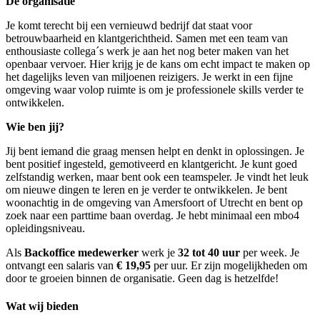
De organisatie
Je komt terecht bij een vernieuwd bedrijf dat staat voor
betrouwbaarheid en klantgerichtheid. Samen met een team van
enthousiaste collega´s werk je aan het nog beter maken van het
openbaar vervoer. Hier krijg je de kans om echt impact te maken op
het dagelijks leven van miljoenen reizigers. Je werkt in een fijne
omgeving waar volop ruimte is om je professionele skills verder te
ontwikkelen.
Wie ben jij?
Jij bent iemand die graag mensen helpt en denkt in oplossingen. Je
bent positief ingesteld, gemotiveerd en klantgericht. Je kunt goed
zelfstandig werken, maar bent ook een teamspeler. Je vindt het leuk
om nieuwe dingen te leren en je verder te ontwikkelen. Je bent
woonachtig in de omgeving van Amersfoort of Utrecht en bent op
zoek naar een parttime baan overdag. Je hebt minimaal een mbo4
opleidingsniveau.
Als
Backoffice medewerker
werk je
32 tot 40 uur
per week. Je
ontvangt een salaris van
€ 19,95
per uur. Er zijn mogelijkheden om
door te groeien binnen de organisatie. Geen dag is hetzelfde!
Wat wij bieden