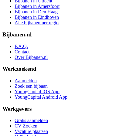
Bijbanen in Utrecht
Bijbanen in Amersfoort
Bijbanen in Den Haag
Bijbanen in Eindhoven
Alle bijbanen per regio
Bijbanen.nl
F.A.Q.
Contact
Over Bijbanen.nl
Werkzoekend
Aanmelden
Zoek een bijbaan
YoungCapital IOS App
YoungCapital Android App
Werkgevers
Gratis aanmelden
CV Zoeken
Vacature plaatsen