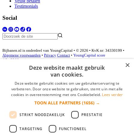
Veilig betalen
Testimonials
Social
Bijbanen.nl is onderdeel van YoungCapital • © 2026 • KvK nr: 34330199 •
Algemene voorwaarden
•
Privacy
Contact
•
YoungCapital score
4.3 - 3366 reviews
×
Deze website maakt gebruik
van cookies.
Inloggen als bedrijf
Deze website gebruikt cookies om uw gebruikerservaring te
verbeteren. Door onze website te gebruiken, stemt u in met alle
E-mail
*
cookies in overeenstemming met ons Cookiebeleid.
Lees verder
TOON ALLE PARTNERS
(1656) →
Wachtwoord
STRIKT NOODZAKELIJK
PRESTATIE
login gegevens onthouden
Wachtwoord vergeten?
login
TARGETING
FUNCTIONEEL