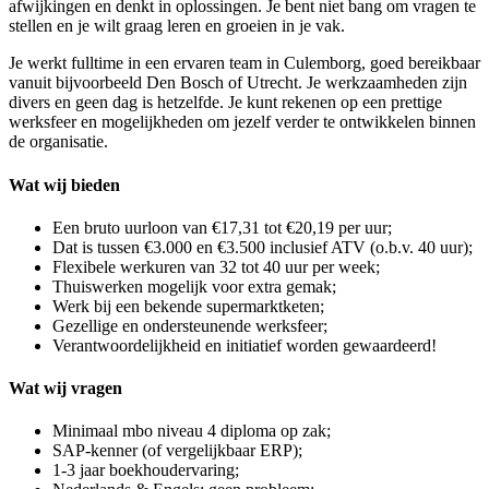
afwijkingen en denkt in oplossingen. Je bent niet bang om vragen te
stellen en je wilt graag leren en groeien in je vak.
Je werkt fulltime in een ervaren team in Culemborg, goed bereikbaar
vanuit bijvoorbeeld Den Bosch of Utrecht. Je werkzaamheden zijn
divers en geen dag is hetzelfde. Je kunt rekenen op een prettige
werksfeer en mogelijkheden om jezelf verder te ontwikkelen binnen
de organisatie.
Wat wij bieden
Een bruto uurloon van €17,31 tot €20,19 per uur;
Dat is tussen €3.000 en €3.500 inclusief ATV (o.b.v. 40 uur);
Flexibele werkuren van 32 tot 40 uur per week;
Thuiswerken mogelijk voor extra gemak;
Werk bij een bekende supermarktketen;
Gezellige en ondersteunende werksfeer;
Verantwoordelijkheid en initiatief worden gewaardeerd!
Wat wij vragen
Minimaal mbo niveau 4 diploma op zak;
SAP-kenner (of vergelijkbaar ERP);
1-3 jaar boekhoudervaring;