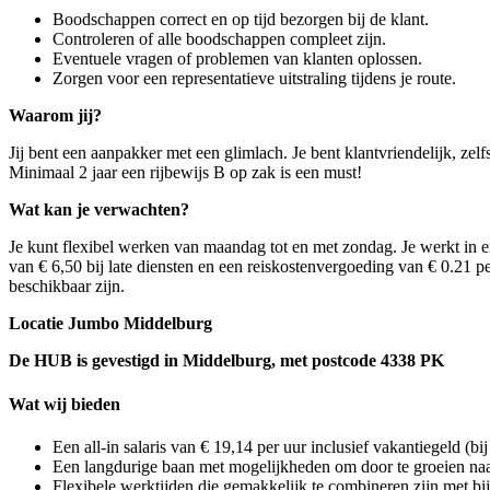
Boodschappen correct en op tijd bezorgen bij de klant.
Controleren of alle boodschappen compleet zijn.
Eventuele vragen of problemen van klanten oplossen.
Zorgen voor een representatieve uitstraling tijdens je route.
Waarom jij?
Jij bent een aanpakker met een glimlach. Je bent klantvriendelijk, zel
Minimaal 2 jaar een rijbewijs B op zak is een must!
Wat kan je verwachten?
Je kunt flexibel werken van maandag tot en met zondag. Je werkt in
van € 6,50 bij late diensten en een reiskostenvergoeding van € 0.21 
beschikbaar zijn.
Locatie Jumbo Middelburg
De HUB is gevestigd in Middelburg, met postcode 4338 PK
Wat wij bieden
Een all-in salaris van € 19,14 per uur inclusief vakantiegeld (bij
Een langdurige baan met mogelijkheden om door te groeien naar 
Flexibele werktijden die gemakkelijk te combineren zijn met bi