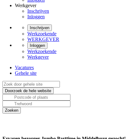
Werkgever
Inschrijven
Inloggen
Inschrijven
Werkzoekende
WERKGEVER
Inloggen
Werkzoekende
Werkgever
Vacatures
Gehele site
Ervaren bezorger Jumbo Parttime in Middelburg gezocht!