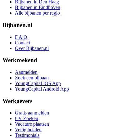
Bijbanen in Den Haag
Bijbanen in Eindhoven
Alle bijbanen per regio
Bijbanen.nl
F.A.Q.
Contact
Over Bijbanen.nl
Werkzoekend
Aanmelden
Zoek een bijbaan
YoungCapital IOS App
YoungCapital Android App
Werkgevers
Gratis aanmelden
CV Zoeken
Vacature plaatsen
Veilig betalen
Testimonials