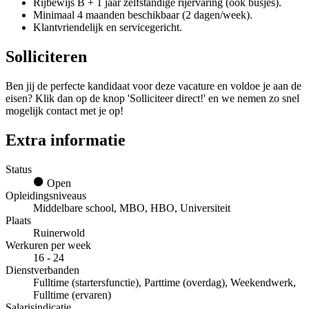
Rijbewijs B + 1 jaar zelfstandige rijervaring (ook busjes).
Minimaal 4 maanden beschikbaar (2 dagen/week).
Klantvriendelijk en servicegericht.
Solliciteren
Ben jij de perfecte kandidaat voor deze vacature en voldoe je aan de
eisen? Klik dan op de knop 'Solliciteer direct!' en we nemen zo snel
mogelijk contact met je op!
Extra informatie
Status
Open
Opleidingsniveaus
Middelbare school, MBO, HBO, Universiteit
Plaats
Ruinerwold
Werkuren per week
16 - 24
Dienstverbanden
Fulltime (startersfunctie), Parttime (overdag), Weekendwerk,
Fulltime (ervaren)
Salarisindicatie