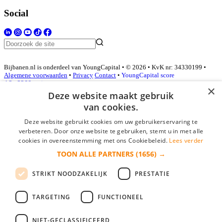
Social
Bijbanen.nl is onderdeel van YoungCapital • © 2026 • KvK nr: 34330199 •
Algemene voorwaarden
•
Privacy
Contact
•
YoungCapital score
4.3 - 3366 reviews
×
Deze website maakt gebruik
van cookies.
Inloggen als bedrijf
Deze website gebruikt cookies om uw gebruikerservaring te
verbeteren. Door onze website te gebruiken, stemt u in met alle
E-mail
*
cookies in overeenstemming met ons Cookiebeleid.
Lees verder
TOON ALLE PARTNERS
(1656) →
Wachtwoord
STRIKT NOODZAKELIJK
PRESTATIE
login gegevens onthouden
Wachtwoord vergeten?
login
TARGETING
FUNCTIONEEL
Bedrijf aanmelden
NIET-GECLASSIFICEERD