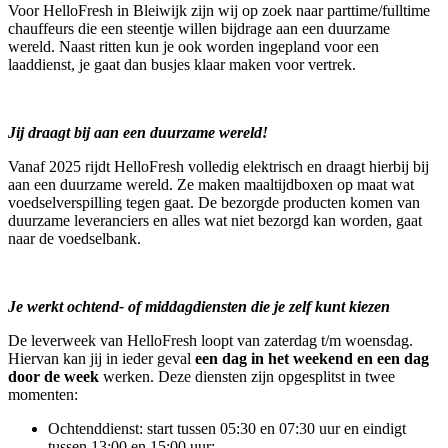
Voor HelloFresh in Bleiwijk zijn wij op zoek naar parttime/fulltime
chauffeurs die een steentje willen bijdrage aan een duurzame
wereld. Naast ritten kun je ook worden ingepland voor een
laaddienst, je gaat dan busjes klaar maken voor vertrek.
Jij draagt bij aan een duurzame wereld!
Vanaf 2025 rijdt HelloFresh volledig elektrisch en draagt hierbij bij
aan een duurzame wereld. Ze maken maaltijdboxen op maat wat
voedselverspilling tegen gaat. De bezorgde producten komen van
duurzame leveranciers en alles wat niet bezorgd kan worden, gaat
naar de voedselbank.
Je werkt ochtend- of middagdiensten die je zelf kunt kiezen
De leverweek van HelloFresh loopt van zaterdag t/m woensdag.
Hiervan kan jij in ieder geval
een dag in het weekend en een dag
door de week
werken. Deze diensten zijn opgesplitst in twee
momenten:
Ochtenddienst: start tussen 05:30 en 07:30 uur en eindigt
tussen 13:00 en 15:00 uur;