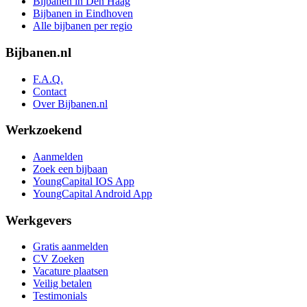
Bijbanen in Den Haag
Bijbanen in Eindhoven
Alle bijbanen per regio
Bijbanen.nl
F.A.Q.
Contact
Over Bijbanen.nl
Werkzoekend
Aanmelden
Zoek een bijbaan
YoungCapital IOS App
YoungCapital Android App
Werkgevers
Gratis aanmelden
CV Zoeken
Vacature plaatsen
Veilig betalen
Testimonials