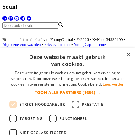
Social
Bijbanen.nl is onderdeel van YoungCapital • © 2026 • KvK nr: 34330199 •
Algemene voorwaarden
•
Privacy
Contact
•
YoungCapital score
4.3 - 3366 reviews
×
Deze website maakt gebruik
van cookies.
Inloggen als bedrijf
Deze website gebruikt cookies om uw gebruikerservaring te
verbeteren. Door onze website te gebruiken, stemt u in met alle
E-mail
*
cookies in overeenstemming met ons Cookiebeleid.
Lees verder
TOON ALLE PARTNERS
(1656) →
Wachtwoord
STRIKT NOODZAKELIJK
PRESTATIE
login gegevens onthouden
Wachtwoord vergeten?
login
TARGETING
FUNCTIONEEL
Bedrijf aanmelden
NIET-GECLASSIFICEERD