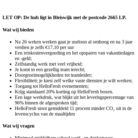
LET OP: De hub ligt in Bleiswijk met de postcode 2665 LP.
Wat wij bieden
Na 26 weken werken gaat je uurloon al omhoog en na 3 jaar
verdien je zelfs €17,10 per uur
Een reiskostenvergoeding en het opsparen van vakantiedagen
en -geld;
Zelfstandig werk met veel vrijheid;
Je komt in een gezellig team terecht;
Doorgroeimogelijkheden tot teamleider;
Flexibiliteit; je kiest zelf welke vaste diensten je wilt werken;
Toegang tot HelloFresh evenementen;
Krijg standaard 20% korting op HelloFresh boxen.
Een lage werkdruk, wat blijkt uit het leveringspercentage van
96% binnen de afgesproken tijd;
HelloFresh stoot gemiddeld 11 procent minder CO₂ uit in de
levenscyclus van de maaltijden
Wat wij vragen
Minimaal middelbare school werk- en denkniveau;