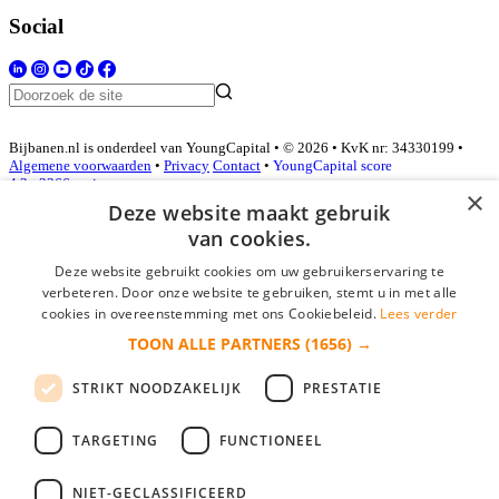
Social
Bijbanen.nl is onderdeel van YoungCapital • © 2026 • KvK nr: 34330199 •
Algemene voorwaarden
•
Privacy
Contact
•
YoungCapital score
4.3 - 3366 reviews
×
Deze website maakt gebruik
van cookies.
Inloggen als bedrijf
Deze website gebruikt cookies om uw gebruikerservaring te
verbeteren. Door onze website te gebruiken, stemt u in met alle
E-mail
*
cookies in overeenstemming met ons Cookiebeleid.
Lees verder
TOON ALLE PARTNERS
(1656) →
Wachtwoord
STRIKT NOODZAKELIJK
PRESTATIE
login gegevens onthouden
Wachtwoord vergeten?
login
TARGETING
FUNCTIONEEL
Bedrijf aanmelden
NIET-GECLASSIFICEERD