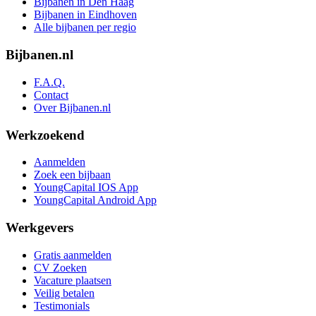
Bijbanen in Den Haag
Bijbanen in Eindhoven
Alle bijbanen per regio
Bijbanen.nl
F.A.Q.
Contact
Over Bijbanen.nl
Werkzoekend
Aanmelden
Zoek een bijbaan
YoungCapital IOS App
YoungCapital Android App
Werkgevers
Gratis aanmelden
CV Zoeken
Vacature plaatsen
Veilig betalen
Testimonials